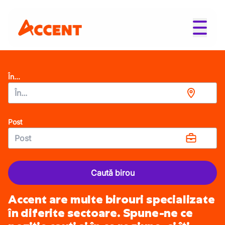
În...
Post
Caută birou
Accent are multe birouri specializate
în diferite sectoare. Spune-ne ce