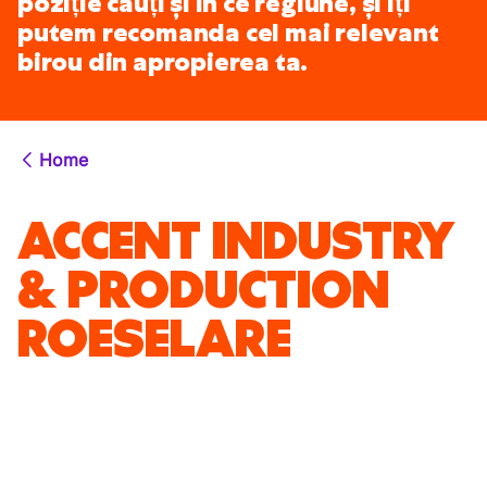
poziție cauți și în ce regiune, și îți
putem recomanda cel mai relevant
birou din apropierea ta.
Home
ACCENT INDUSTRY
& PRODUCTION
ROESELARE