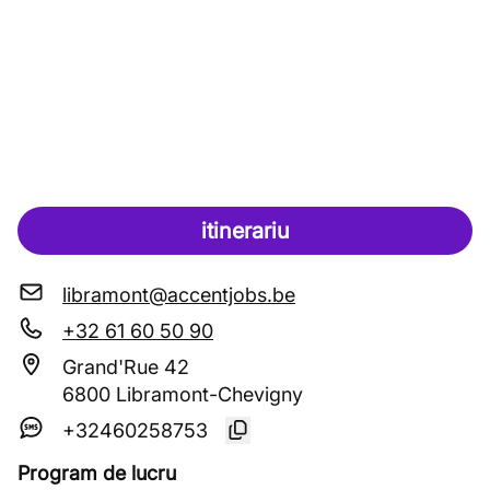
itinerariu
libramont@accentjobs.be
+32 61 60 50 90
Grand'Rue 42
6800 Libramont-Chevigny
+32460258753
Program de lucru