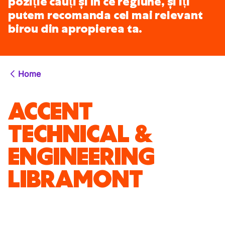
poziție cauți și în ce regiune, și îți
putem recomanda cel mai relevant
birou din apropierea ta.
Home
ACCENT
TECHNICAL &
ENGINEERING
LIBRAMONT