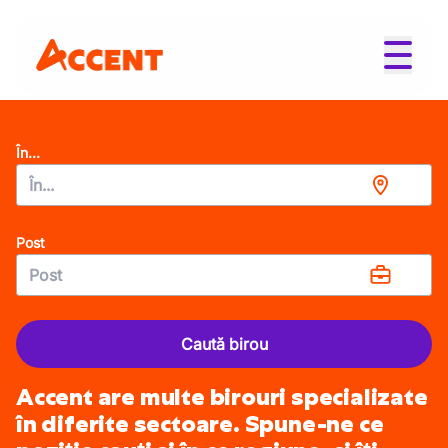
În...
Post
Caută birou
Accent are multe birouri specializate
în diferite sectoare. Spune-ne ce