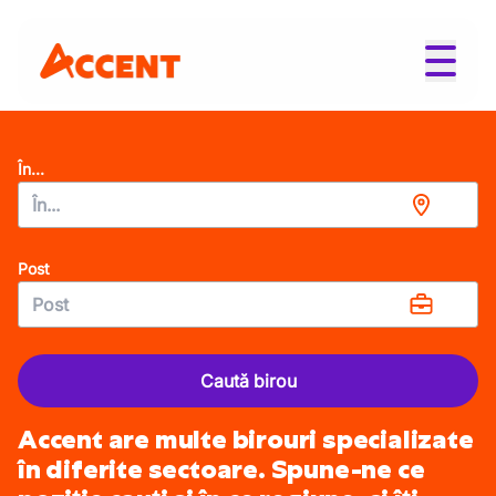
În...
Post
Caută birou
Accent are multe birouri specializate
în diferite sectoare. Spune-ne ce