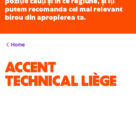
poziție cauți și în ce regiune, și îți
putem recomanda cel mai relevant
birou din apropierea ta.
Home
ACCENT
TECHNICAL LIÈGE