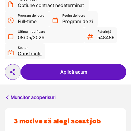
Optiune contract nedeterminat
Program de lucru
Regim de lucru
Full-time
Program de zi
Ultima modificare
Referință
08/05/2026
548489
Sector
Construcții
Aplică acum
Muncitor acoperisuri
3 motive să alegi acest job