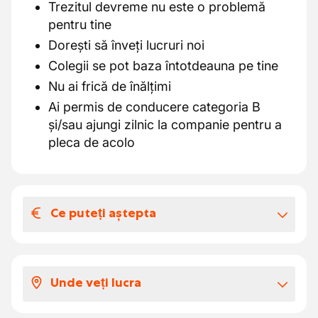
Trezitul devreme nu este o problemă
pentru tine
Dorești să înveți lucruri noi
Colegii se pot baza întotdeauna pe tine
Nu ai frică de înălțimi
Ai permis de conducere categoria B
și/sau ajungi zilnic la companie pentru a
pleca de acolo
Ce puteți aștepta
Salariul și beneficiile extra-legale
Alegând clientul nostru, alegi:
Unde veți lucra
Un salariu de bază de cel puțin € 18.231
pe oră, cu siguranță mai mult în funcție de