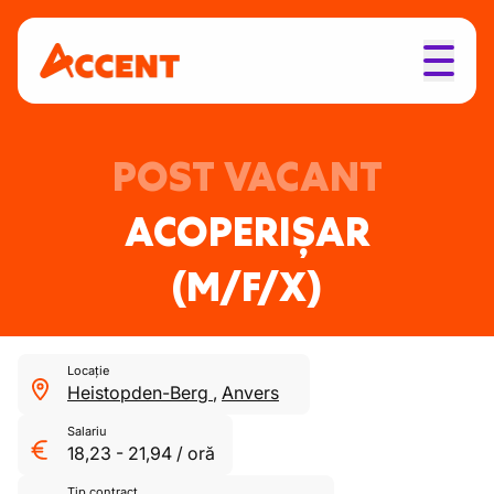
POST VACANT
ACOPERIȘAR
(M/F/X)
Locație
Heistopden-Berg
,
Anvers
Salariu
18,23
-
21,94
/
oră
Tip contract