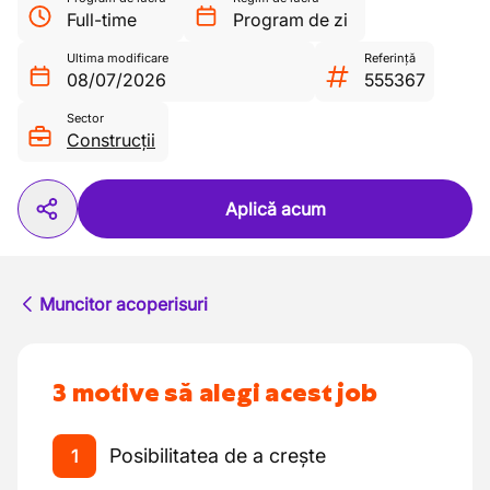
Full-time
Program de zi
Ultima modificare
Referință
08/07/2026
555367
Sector
Construcții
Aplică acum
Muncitor acoperisuri
3 motive să alegi acest job
Posibilitatea de a crește
1