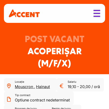
POST VACANT
ACOPERIȘAR
(M/F/X)
Locație
Salariu
Mouscron
,
Hainaut
19,10
-
20,00
/
oră
Tip contract
Optiune contract nedeterminat
Program de lucru
Regim de lucru