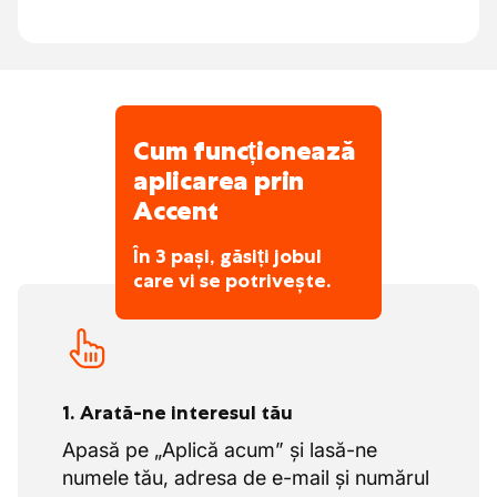
afacere de familie și, după toți acești ani,
Dacă îți place să lucrezi într-un mediu
liderii rămân aproape de angajați.
impecabil, te vei simți aici ca peștele în
apă
Flexibilitate reciprocă
Cum funcționează
Un mediu de lucru plăcut în care se
aplicarea prin
acordă importanță aspectelor umane
Accent
Dacă vă place să lucrați într-un mediu
impecabil, vă veți simți aici ca peștele în
În 3 pași, găsiți jobul
apă
care vi se potrivește.
Flexibilitate reciprocă
1. Arată-ne interesul tău
Apasă pe „Aplică acum” și lasă-ne
numele tău, adresa de e-mail și numărul