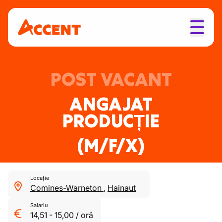
POST VACANT
ANGAJAT
PRODUCȚIE
(M/F/X)
Locație
Comines-Warneton
,
Hainaut
Salariu
14,51
-
15,00
/
oră