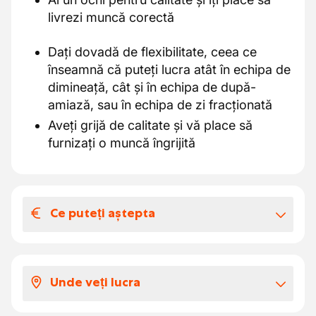
livrezi muncă corectă
Dați dovadă de flexibilitate, ceea ce
înseamnă că puteți lucra atât în echipa de
dimineață, cât și în echipa de după-
amiază, sau în echipa de zi fracționată
Aveți grijă de calitate și vă place să
furnizați o muncă îngrijită
Ce puteți aștepta
Salariul și beneficiile extra-legale
În funcție de experiența ta, salariul tău va
Unde veți lucra
fi între 14,51 și 15 euro pe oră
6 € tichete de masă per zi lucrată