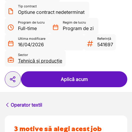
Tip contract
Optiune contract nedeterminat
Program de lucru
Regim de lucru
Full-time
Program de zi
Ultima modificare
Referință
16/04/2026
541697
Sector
Tehnică și producție
Aplică acum
Operator textil
3 motive să alegi acest job