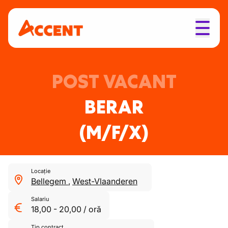
POST VACANT
BERAR
(M/F/X)
Locație
Bellegem
,
West-Vlaanderen
Salariu
18,00
-
20,00
/
oră
Tip contract