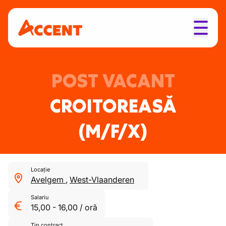
POST VACANT
CROITOREASĂ
(M/F/X)
Locație
Avelgem
,
West-Vlaanderen
Salariu
15,00
-
16,00
/
oră
Tip contract