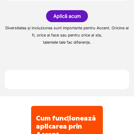
Acest brand belgian din Avelgem are mai
Colaborarea cu echipa pentru a oferi
mult de 15 ani de experiență și este o
rezultate frumoase
Aplică acum
valoare constantă în locuințele outdoor.
Calitatea, măiestria și spiritul de echipă sunt
Diversitatea și incluziunea sunt importante pentru Accent. Oricine ai
centrale aici!
fi, orice ai face sau pentru orice ai sta,
talentele tale fac diferența.
Cum funcționează
aplicarea prin