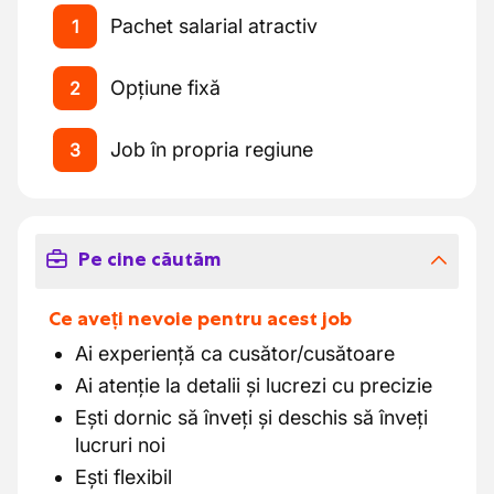
Pachet salarial atractiv
1
Opțiune fixă
2
Job în propria regiune
3
Pe cine căutăm
Ce aveți nevoie pentru acest job
Ai experiență ca cusător/cusătoare
Ai atenție la detalii și lucrezi cu precizie
Ești dornic să înveți și deschis să înveți
lucruri noi
Ești flexibil