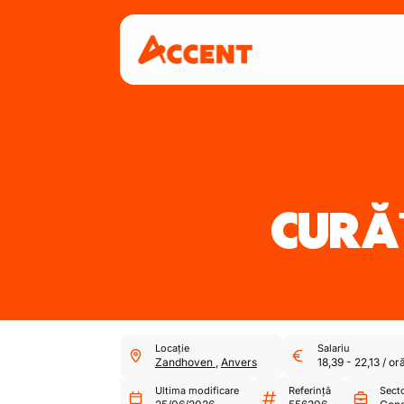
CURĂ
Locație
Salariu
Zandhoven
,
Anvers
18,39
-
22,13
/
or
Ultima modificare
Referință
Sect