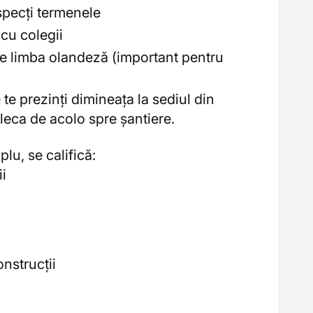
especți termenele
 cu colegii
ine limba olandeză (important pentru
e te prezinți dimineața la sediul din
eca de acolo spre șantiere.
lu, se califică:
ii
onstrucții