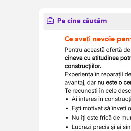
Pe cine căutăm
Ce aveți nevoie pen
Pentru această ofertă d
cineva cu atitudinea potr
construcțiilor.
Experiența în reparații d
avantaj, dar
nu este o cer
Te recunoști în cele desc
Ai interes în construcți
Ești motivat să înveți
Nu îți este frică de mu
Lucrezi precis și ai si