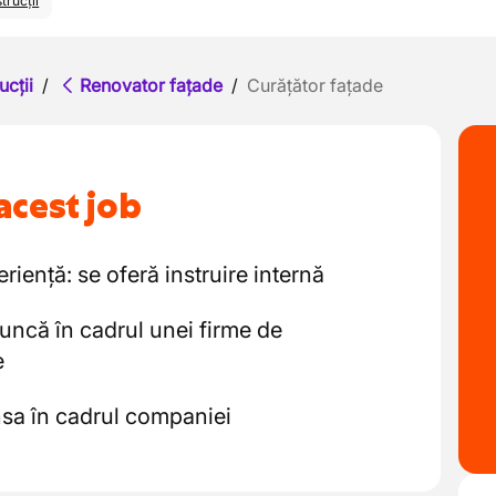
trucții
ucții
/
Renovator fațade
/
Curățător fațade
acest job
iență: se oferă instruire internă
uncă în cadrul unei firme de
e
nsa în cadrul companiei