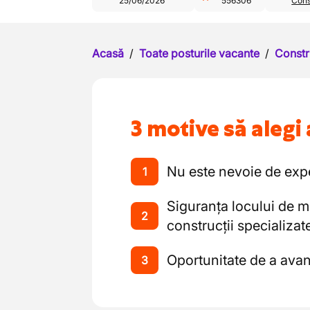
25/06/2026
556306
Cons
Acasă
/
Toate posturile vacante
/
Constr
3 motive să alegi 
Nu este nevoie de exper
1
Siguranța locului de m
2
construcții specializat
Oportunitate de a ava
3