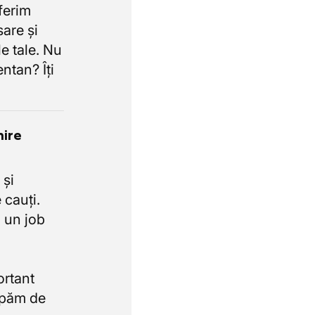
oferim
sare și
e tale. Nu
ntan? Îți
nire
 și
 cauți.
 un job
ortant
upăm de