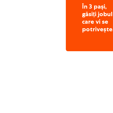
În 3 pași,
găsiți jobul
care vi se
potrivește