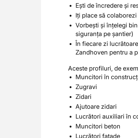
Ești de încredere și r
Iți place să colaborezi
Vorbești și înțelegi b
siguranța pe șantier)
În fiecare zi lucrătoar
Zandhoven pentru a pl
Aceste profiluri, de exemp
Muncitori în construcț
Zugravi
Zidari
Ajutoare zidari
Lucrători auxiliari în c
Muncitori beton
Lucrători fațade