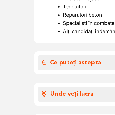
Tencuitori
Reparatori beton
Specialiști în combate
Alți candidați îndemân
Ce puteți aștepta
Salariul și benefic
Dacă alegi să lucrezi pe
Unde veți lucra
următoarele beneficii:
Salariu atractiv conf
Te vei alătura
unei întrep
Salariu de început în f