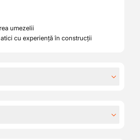
rea umezelii
atici cu experiență în construcții
iile extra-legale
ntru această companie, poți conta pe
orm
PC 124 (sectorul construcțiilor)
rinderi specializate active în reparații de
uncție de experiență (între €18,39 și €