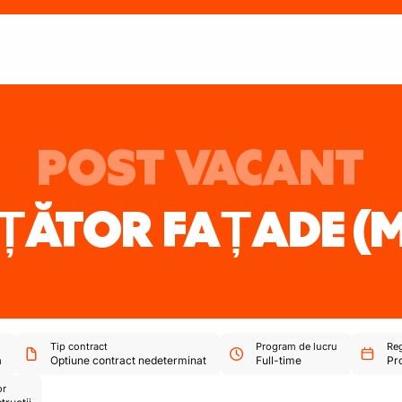
POST VACANT
ȚĂTOR FAȚADE
(
Tip contract
Program de lucru
Reg
ă
Optiune contract nedeterminat
Full-time
Pr
or