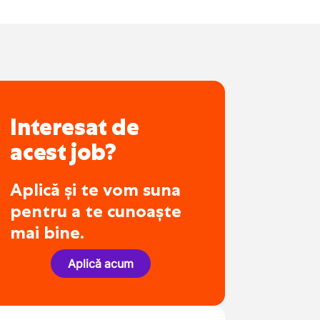
Interesat de
acest job?
Aplică și te vom suna
pentru a te cunoaște
mai bine.
Aplică acum