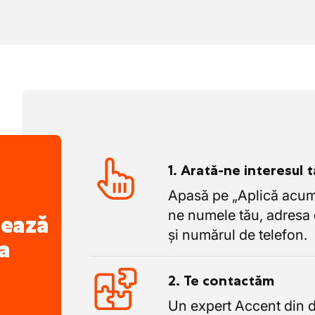
xperimentați pe șantier
u
dere stabilă cu o atmosferă familială, unde
u grijă și în siguranță
ru munca realizată sunt centralizate.
aceste tehnici specifice? Nicio problemă.
acanță: 3 săptămâni de concediu în
nă pentru a putea deveni un specialist
 vacanța de Crăciun completă acasă
1. Arată-ne interesul 
Apasă pe „Aplică acum”
ne numele tău, adresa 
nează
și numărul de telefon.
a
2. Te contactăm
Un expert Accent din 