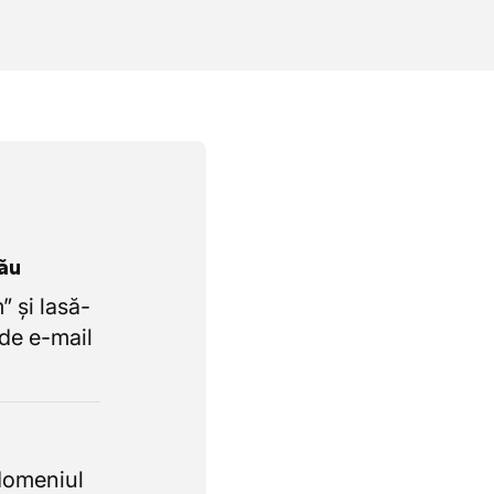
tău
 și lasă-
de e-mail
domeniul