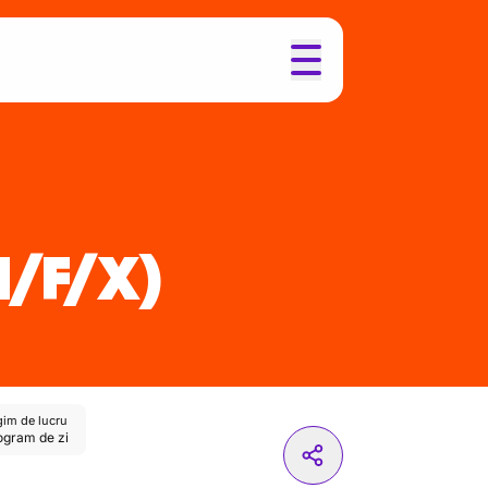
M/F/X)
im de lucru
ogram de zi