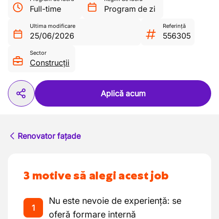
Full-time
Program de zi
Ultima modificare
Referință
25/06/2026
556305
Sector
Construcții
Aplică acum
Renovator fațade
3 motive să alegi acest job
Nu este nevoie de experiență: se
1
oferă formare internă