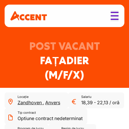
POST VACANT
FAȚADIER
(M/F/X)
Locație
Salariu
Zandhoven
,
Anvers
18,39
-
22,13
/
oră
Tip contract
Optiune contract nedeterminat
Program de lucru
Regim de lucru