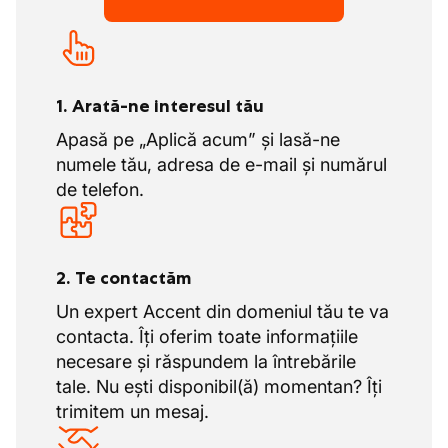
specifice? Nicio problemă. Vei beneficia de o
12 zile ADV
instruire internă pentru a deveni un specialist
complet.
1. Arată-ne interesul tău
Apasă pe „Aplică acum” și lasă-ne
numele tău, adresa de e-mail și numărul
de telefon.
2. Te contactăm
Un expert Accent din domeniul tău te va
contacta. Îți oferim toate informațiile
necesare și răspundem la întrebările
tale. Nu ești disponibil(ă) momentan? Îți
trimitem un mesaj.