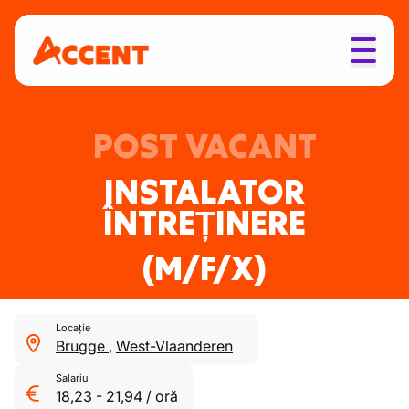
POST VACANT
INSTALATOR
ÎNTREȚINERE
(M/F/X)
Locație
Brugge
,
West-Vlaanderen
Salariu
18,23
-
21,94
/
oră