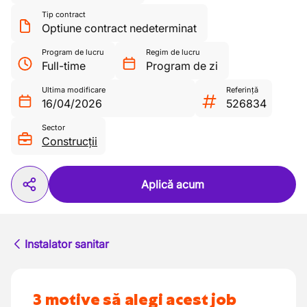
Tip contract
Optiune contract nedeterminat
Program de lucru
Regim de lucru
Full-time
Program de zi
Ultima modificare
Referință
16/04/2026
526834
Sector
Construcții
Aplică acum
Instalator sanitar
3 motive să alegi acest job