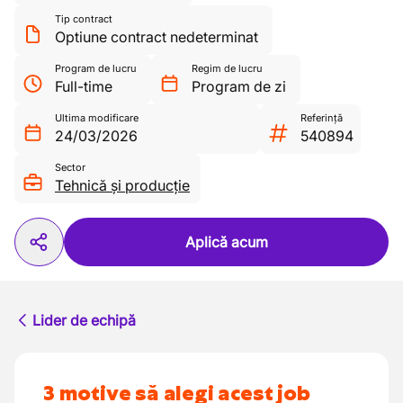
Tip contract
Optiune contract nedeterminat
Program de lucru
Regim de lucru
Full-time
Program de zi
Ultima modificare
Referință
24/03/2026
540894
Sector
Tehnică și producție
Aplică acum
Lider de echipă
3 motive să alegi acest job