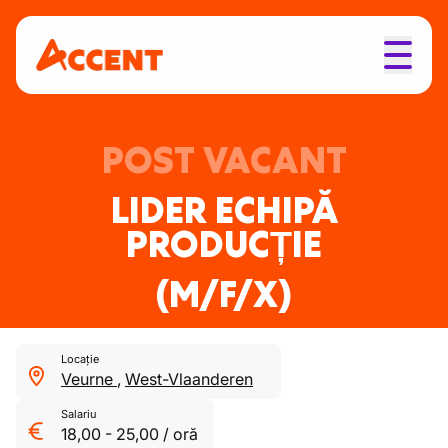
POST VACANT
LIDER ECHIPĂ
PRODUCȚIE
(M/F/X)
Locație
Veurne
,
West-Vlaanderen
Salariu
18,00
-
25,00
/
oră