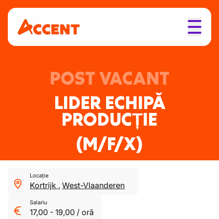
POST VACANT
LIDER ECHIPĂ
PRODUCȚIE
(M/F/X)
Locație
Kortrijk
,
West-Vlaanderen
Salariu
17,00
-
19,00
/
oră