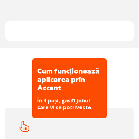
potențialul tău.
acolo unde este necesar: setezi mașinile,
te asiguri că etichetele sticlelor sunt lipite
la înălțimea corectă și supraveghezi
calitatea generală a produselor finite.
Veghezi asupra ordinii și curățeniei
generale în hala de producție.
Cum funcționează
aplicarea prin
Accent
În 3 pași, găsiți jobul
care vi se potrivește.