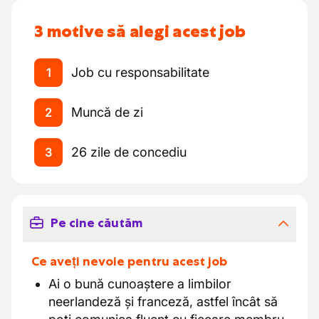
3 motive să alegi acest job
Job cu responsabilitate
1
Muncă de zi
2
26 zile de concediu
3
Pe cine căutăm
Ce aveți nevoie pentru acest job
Ai o bună cunoaștere a limbilor
neerlandeză și franceză, astfel încât să