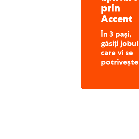
siguranță
, HR și calit
prin
Accent
În 3 pași,
găsiți jobul
care vi se
potrivește