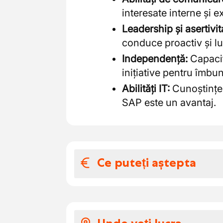
interesate interne și ex
Leadership și asertivit
conduce proactiv și lu
Independență:
Capacit
inițiative pentru îmbu
Abilități IT:
Cunoștințe 
SAP este un avantaj.
Ce puteți aștepta
Salariul și benefic
Îți oferim un pachet atrac