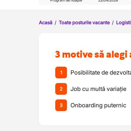
Program de noapte
22/04/2026
Acasă
/
Toate posturile vacante
/
Logisti
3 motive să alegi 
Posibilitate de dezvolt
1
Job cu multă variație
2
Onboarding puternic
3