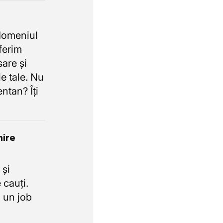
domeniul
oferim
sare și
e tale. Nu
ntan? Îți
nire
 și
 cauți.
 un job