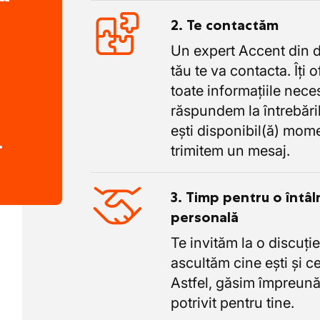
atea sunt respectate.
2. Te contactăm
Un expert Accent din 
tău te va contacta. Îți 
toate informațiile nece
răspundem la întrebăril
ești disponibil(ă) mome
.
trimitem un mesaj.
3. Timp pentru o întâl
personală
Te invităm la o discuție
ascultăm cine ești și ce
Astfel, găsim împreună
potrivit pentru tine.