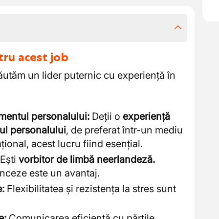
tru acest job
ăutăm un lider puternic cu experiență în
entul personalului:
Deții o
experiență
l personalului
, de preferat într-un mediu
țional, acest lucru fiind esențial.
Ești
vorbitor de limbă neerlandeză.
anceze este un avantaj.
e:
Flexibilitatea și rezistența la stres sunt
e:
Comunicarea eficientă cu părțile