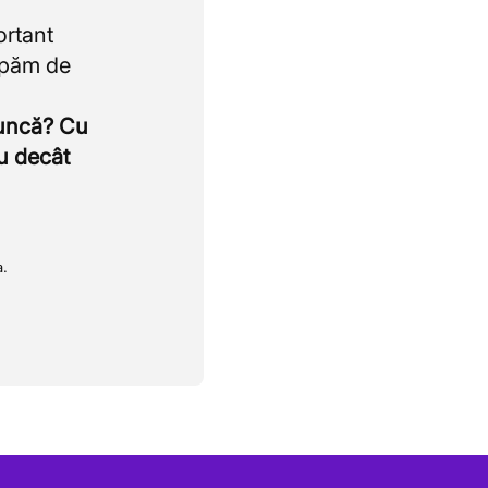
ortant
upăm de
muncă? Cu
u decât
a.