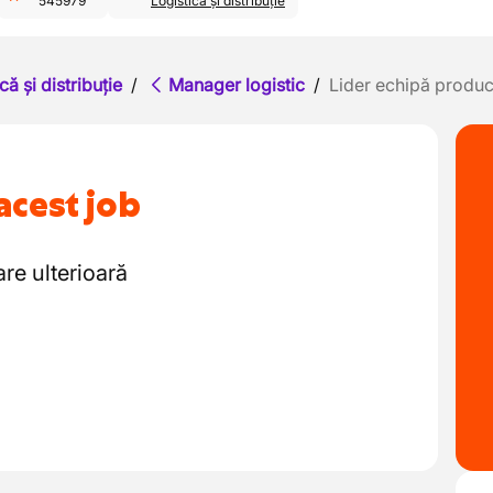
545979
Logistică și distribuție
că și distribuție
/
Manager logistic
/
Lider echipă produc
acest job
are ulterioară