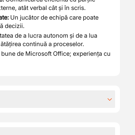
terne, atât verbal cât și în scris.
ate:
Un jucător de echipă care poate
ă decizii.
atea de a lucra autonom și de a lua
nătățirea continuă a proceselor.
bune de Microsoft Office; experiența cu
iile extra-legale
tiv de beneficii: