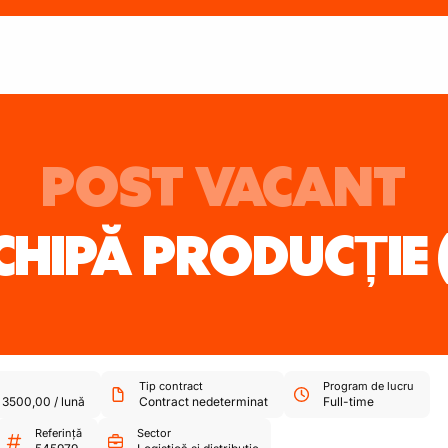
POST VACANT
ECHIPĂ PRODUCȚIE
Tip contract
Program de lucru
-
3500,00
/
lună
Contract nedeterminat
Full-time
Referință
Sector