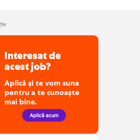
ție
Interesat de
acest job?
Aplică și te vom suna
pentru a te cunoaște
mai bine.
Aplică acum