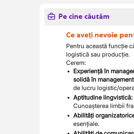
Pe cine căutăm
Ce aveți nevoie pen
Pentru această funcție c
logistică sau producție.
Cerem:
Experiență în managem
solidă în managementu
de lucru logistic/opera
Aptitudine lingvistică:
Cunoașterea limbii fr
Abilități organizatoric
esențiale.
Abilități de comunicar