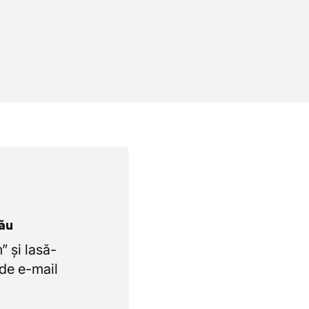
tău
 și lasă-
de e-mail