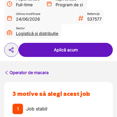
Full-time
Program de zi
Ultima modificare
Referință
24/06/2026
537577
Sector
Logistică și distribuție
Aplică acum
Operator de macara
3 motive să alegi acest job
Job stabil
1