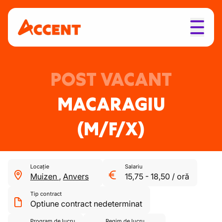
POST VACANT
MACARAGIU
(M/F/X)
Locație
Salariu
Muizen
,
Anvers
15,75
-
18,50
/
oră
Tip contract
Optiune contract nedeterminat
Program de lucru
Regim de lucru