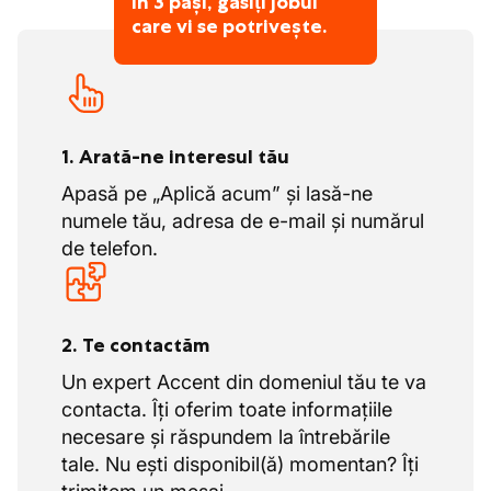
În 3 pași, găsiți jobul
transport door-to-door
personalizate pentru
care vi se potrivește.
clienții lor.
1. Arată-ne interesul tău
Apasă pe „Aplică acum” și lasă-ne
numele tău, adresa de e-mail și numărul
de telefon.
2. Te contactăm
Un expert Accent din domeniul tău te va
contacta. Îți oferim toate informațiile
necesare și răspundem la întrebările
tale. Nu ești disponibil(ă) momentan? Îți