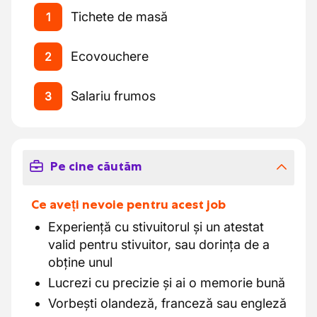
Tichete de masă
1
Ecovouchere
2
Salariu frumos
3
Pe cine căutăm
Ce aveți nevoie pentru acest job
Experiență cu stivuitorul și un atestat
valid pentru stivuitor, sau dorința de a
obține unul
Lucrezi cu precizie și ai o memorie bună
Vorbești olandeză, franceză sau engleză