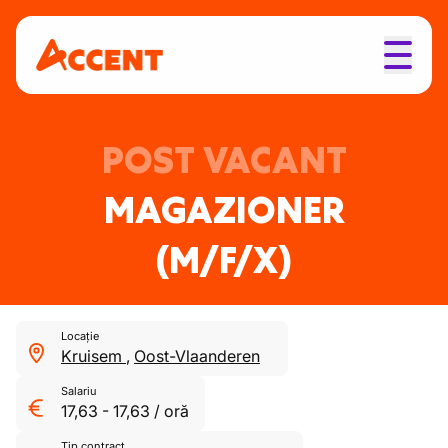
POST VACANT
MAGAZIONER
(M/F/X)
Locație
Kruisem
,
Oost-Vlaanderen
Salariu
17,63
-
17,63
/
oră
Tip contract