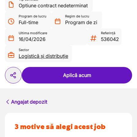
Optiune contract nedeterminat
Program de lucru
Regim de lucru
Full-time
Program de zi
Ultima modificare
Referință
16/04/2026
536042
Sector
Logistică și distribuție
Aplică acum
Angajat depozit
3 motive să alegi acest job