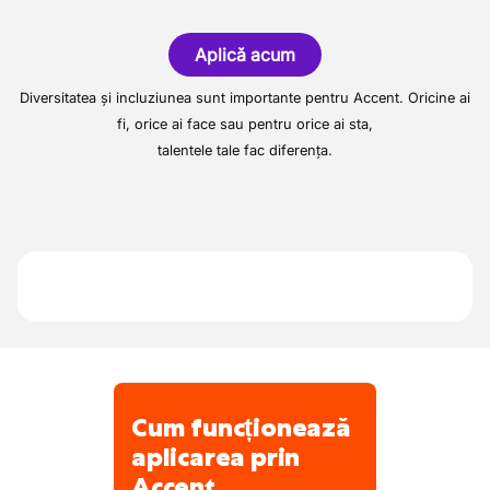
Clientul nostru este specializat în producția
Cântărirea, marcarea, verificarea și
și distribuția de aliaje de zinc de înaltă
codificarea produselor
Aplică acum
calitate. Sunt cunoscuți ca un partener
Așezarea produselor pe paleți
serios în achiziționarea și comerțul de
Diversitatea și incluziunea sunt importante pentru Accent. Oricine ai
Menținerea curățeniei la locul de muncă
metale neferoase, deșeuri și alte produse
fi, orice ai face sau pentru orice ai sta,
Încărcarea camioanelor (în funcție de
secundare.
talentele tale fac diferența.
planificare)
Cum funcționează
aplicarea prin
Accent