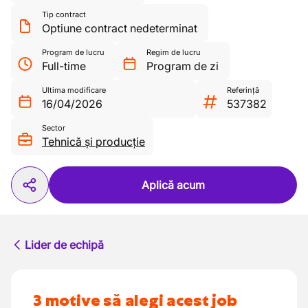
Tip contract
Optiune contract nedeterminat
Program de lucru
Regim de lucru
Full-time
Program de zi
Ultima modificare
Referință
16/04/2026
537382
Sector
Tehnică și producție
Aplică acum
Lider de echipă
3 motive să alegi acest job