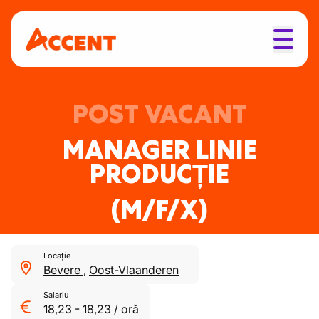
POST VACANT
MANAGER LINIE
PRODUCȚIE
(M/F/X)
Locație
Bevere
,
Oost-Vlaanderen
Salariu
18,23
-
18,23
/
oră