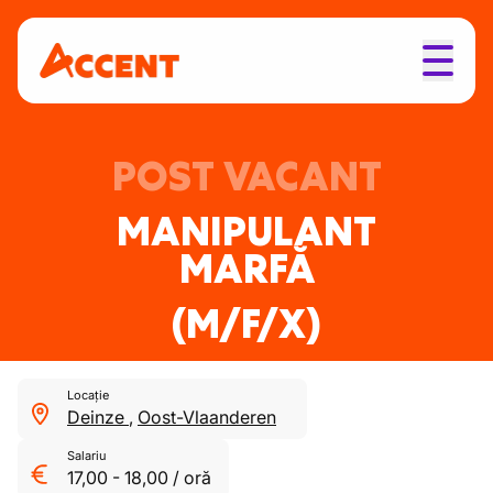
POST VACANT
MANIPULANT
MARFĂ
(M/F/X)
Locație
Deinze
,
Oost-Vlaanderen
Salariu
17,00
-
18,00
/
oră