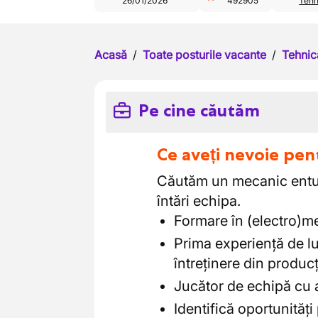
26/01/2026
492905
Tehn
Acasă
/
Toate posturile vacante
/
Tehnic
Pe cine căutăm
Ce aveți nevoie pen
Căutăm un mecanic entuzi
întări echipa.
Formare în (electro)m
Prima experiență de l
întreținere din producț
Jucător de echipă cu a
Identifică oportunități