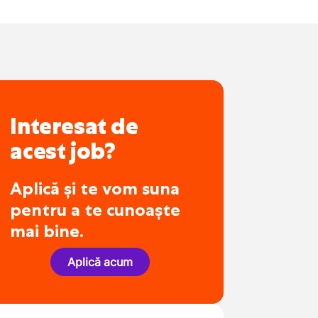
Interesat de
acest job?
Aplică și te vom suna
pentru a te cunoaște
mai bine.
Aplică acum