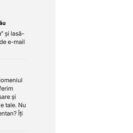
tău
 și lasă-
de e-mail
domeniul
oferim
sare și
e tale. Nu
ntan? Îți