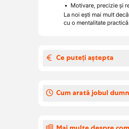
Motivare, precizie și re
La noi ești mai mult decâ
cu o mentalitate practică
Ce puteți aștepta
Salariul și benefic
Firma noastră apreciază 
Cum arată jobul dum
De aceea îți oferim un me
unde simți apreciere.
Ești gata să îți folosești 
Salariu brut atractiv î
succes? Îți oferim un pac
Tichete de masă.
responsabilități captivant
Mai multe despre co
Asigurare de spitaliz