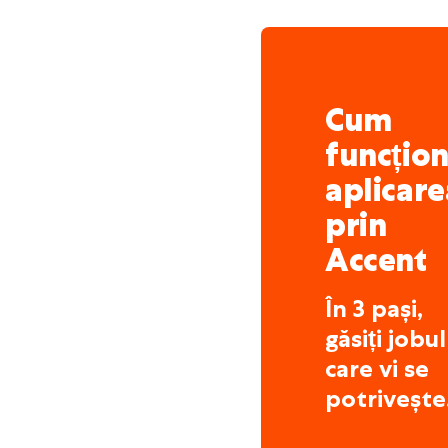
Cum
funcțio
aplicare
prin
Accent
În 3 pași,
găsiți jobul
care vi se
potrivește