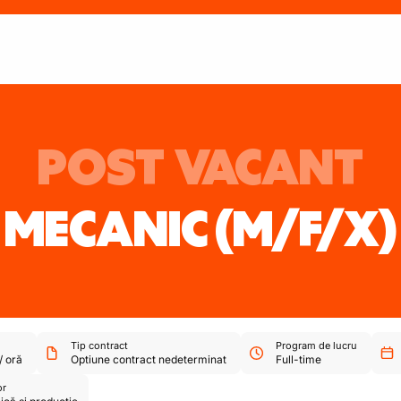
POST VACANT
MECANIC
(M/F/X)
Tip contract
Program de lucru
/
oră
Optiune contract nedeterminat
Full-time
or