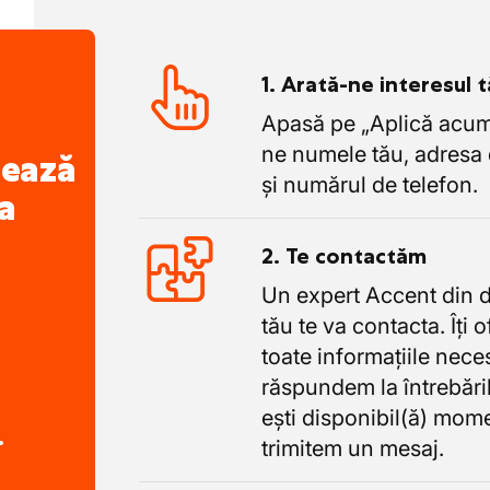
1. Arată-ne interesul 
Apasă pe „Aplică acum”
ne numele tău, adresa 
nează
și numărul de telefon.
a
2. Te contactăm
Un expert Accent din 
tău te va contacta. Îți 
toate informațiile nece
răspundem la întrebăril
ești disponibil(ă) mome
.
trimitem un mesaj.