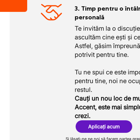
3. Timp pentru o întâl
personală
Te invităm la o discuție
ascultăm cine ești și ce
Astfel, găsim împreună
potrivit pentru tine.
Tu ne spui ce este imp
pentru tine, noi ne oc
Cauți un nou loc de 
Accent, este mai simpl
crezi.
Aplicați acum
Și lăsați-ne pe noi să facem partea gre