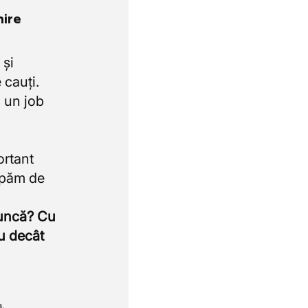
nire
 și
 cauți.
 un job
ortant
upăm de
muncă? Cu
u decât
a.