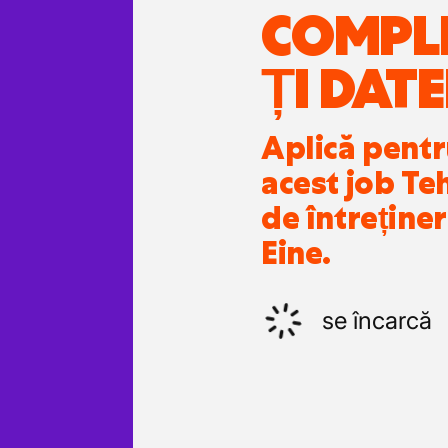
COMPL
ȚI DATE
Aplică pent
acest job Te
de întreținer
Eine.
se încarcă