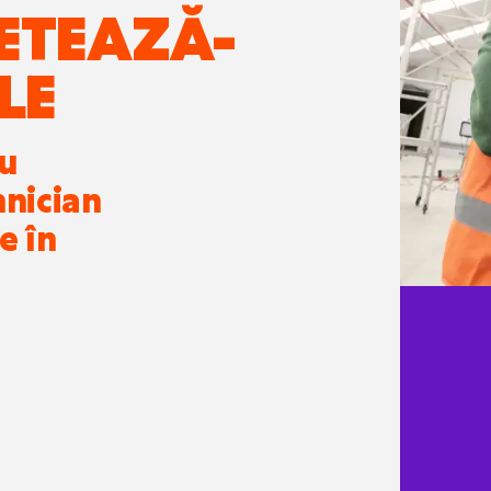
ETEAZĂ-
LE
ru
hnician
e în