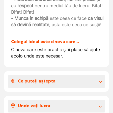
cu
respect
pentru mediul tău de lucru. Bifat!
Bifat! Bifat!
- Munca în echipă
este ceea ce face
ca visul
să devină realitate
, asta este ceea ce susții!
Colegul ideal este cineva care…
Cineva care este practic și îi place să ajute
acolo unde este necesar.
Ce puteți aștepta
Salariul și beneficiile extra-legale
Compensație frumoasă
pe baza experienței
Unde veți lucra
- O funcție interesantă cu multă
variație