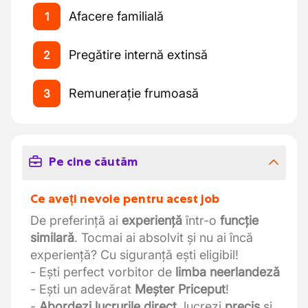
Afacere familială
1
Pregătire internă extinsă
2
Remunerație frumoasă
3
Pe cine căutăm
Ce aveți nevoie pentru acest job
De preferință ai
experiență
într-o
funcție
similară
. Tocmai ai absolvit și nu ai încă
experiență? Cu siguranță ești eligibil!
- Ești perfect vorbitor de
limba neerlandeză
- Ești un adevărat
Meșter Priceput
!
-
Abordezi lucrurile direct
, lucrezi
precis
și