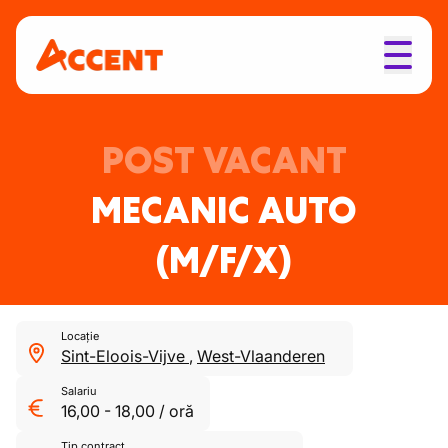
POST VACANT
MECANIC AUTO
(M/F/X)
Locație
Sint-Eloois-Vijve
,
West-Vlaanderen
Salariu
16,00
-
18,00
/
oră
Tip contract