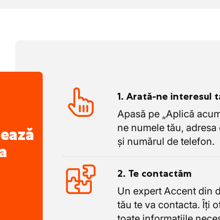
1. Arată-ne interesul 
Apasă pe „Aplică acum”
ne numele tău, adresa 
nează
și numărul de telefon.
a
2. Te contactăm
Un expert Accent din 
tău te va contacta. Îți 
toate informațiile nece