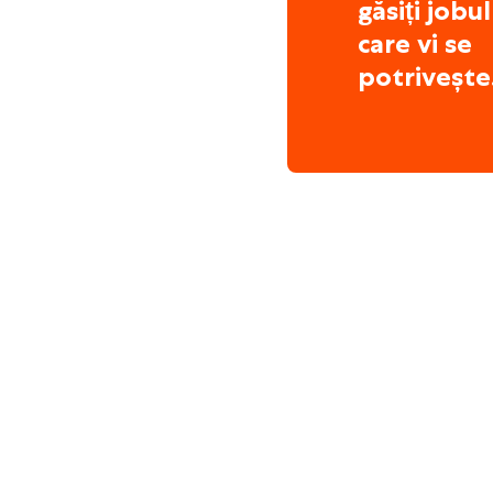
găsiți jobul
care vi se
potrivește