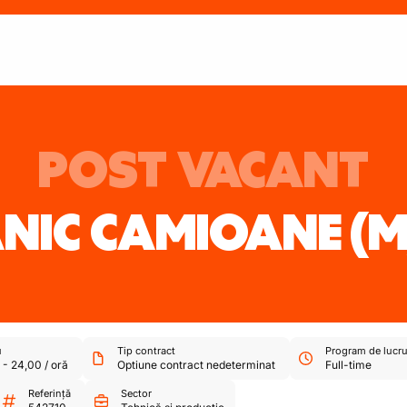
POST VACANT
NIC CAMIOANE
(M
u
Tip contract
Program de lucr
-
24,00
/
oră
Optiune contract nedeterminat
Full-time
Referință
Sector