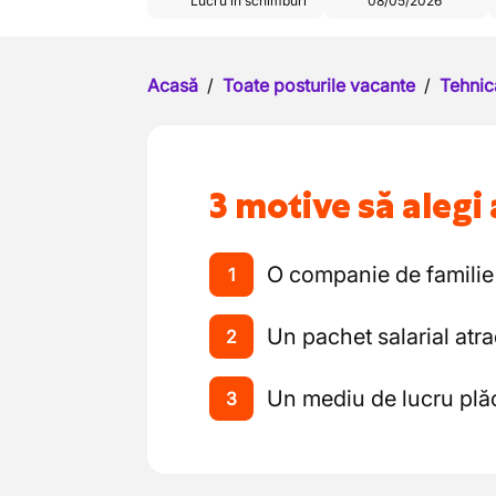
Lucru în schimburi
08/05/2026
Acasă
/
Toate posturile vacante
/
Tehnic
3 motive să alegi 
O companie de familie 
1
Un pachet salarial atra
2
Un mediu de lucru plăc
3