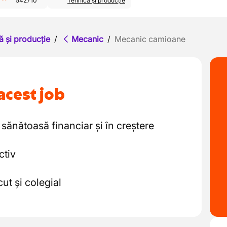
542710
Tehnică și producție
ă și producție
/
Mecanic
/
Mecanic camioane
acest job
sănătoasă financiar și în creștere
ctiv
ut și colegial