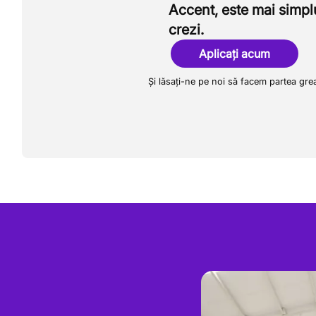
Accent, este mai simpl
crezi.
Aplicați acum
Și lăsați-ne pe noi să facem partea gre