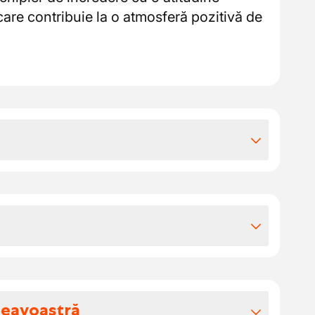
 care contribuie la o atmosferă pozitivă de
iile extra-legale
ct cu normă întreagă la o companie de
punct de vedere financiar și în creștere.
i și întreținere ale camioanelor DAF,
t salarial atractiv cu posibilitatea unei
.
neavoastră
imburi
+
0,75 euro/oră contribuția