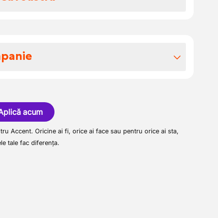
: Efectuezi întreținere de calitate și
u
 camioanele DAF.
mpanie
ezi diagnostice și analizezi defecțiunile
pentru a le rezolva profesionist.
ntare atractive
egătești tehnic camioanele pentru
treprindere familială mândră, cu mai mult
ă în vânzarea, întreținerea și reparația
 între un schimb de zi sau două schimburi.
loare stabilită în regiunea Waasland,
Aplică acum
r sarcinile executate, atât verbal cât și în
variat de sarcini, cu posibilități reale de
 serviciul personal sunt centrale pentru noi.
ontinuă prin trasee interne și cursuri la
ru Accent. Oricine ai fi, orice ai face sau pentru orice ai sta,
generație relații durabile atât cu clienții
de Muncă
: Contribui la un mediu de lucru
ele tale fac diferența.
i noștri. Pentru întărirea echipei noastre
upi de întreținerea adecvată a uneltelor
n mediu de lucru plăcut, colegial, unde
cian motivat, cu o pasiune pentru
sionalismul sunt cu adevărat apreciate.