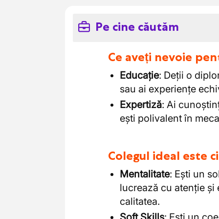
Pe cine căutăm
Ce aveți nevoie pen
Educație
: Deții o dip
sau ai experiențe echi
Expertiză
: Ai cunoștin
ești polivalent în mecan
Colegul ideal este 
Mentalitate
: Ești un s
lucrează cu atenție și 
calitatea.
Soft
Skills
: Ești un co