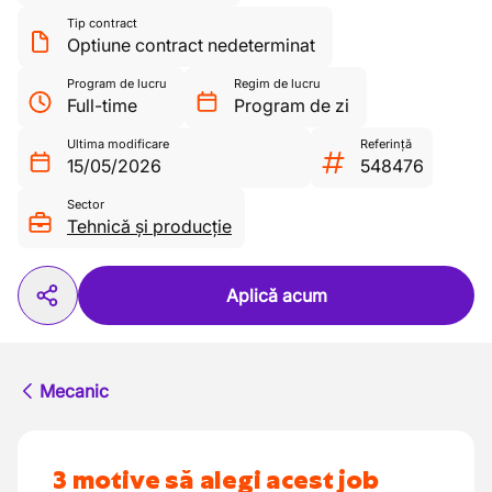
Tip contract
Optiune contract nedeterminat
Program de lucru
Regim de lucru
Full-time
Program de zi
Ultima modificare
Referință
15/05/2026
548476
Sector
Tehnică și producție
Aplică acum
Mecanic
3 motive să alegi acest job