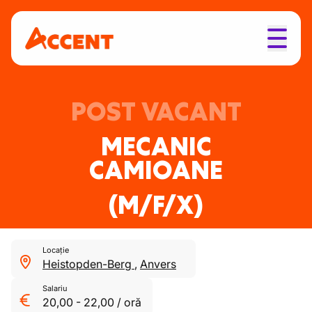
POST VACANT
MECANIC
CAMIOANE
(M/F/X)
Locație
Heistopden-Berg
,
Anvers
Salariu
20,00
-
22,00
/
oră