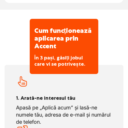
unde este necesar
Echilibru bun între muncă și viață personală
Menținerea
ordinii, curățeniei și siguranței
Avantaje suplimentare atractive
în atelier
Ocazional
intervenții la fața locului
în
Atelier modern și bine echipat
Cum funcționează
cazul unor probleme tehnice
Unelte de calitate și materiale profesionale
aplicarea prin
Posibilități de formare adaptate talentelor
Accent
tale
Lucru într-o echipă unde cunoștințele se
În 3 pași, găsiți jobul
împărtășesc și colegii se ajută reciproc
care vi se potrivește.
1. Arată-ne interesul tău
Apasă pe „Aplică acum” și lasă-ne
numele tău, adresa de e-mail și numărul
de telefon.