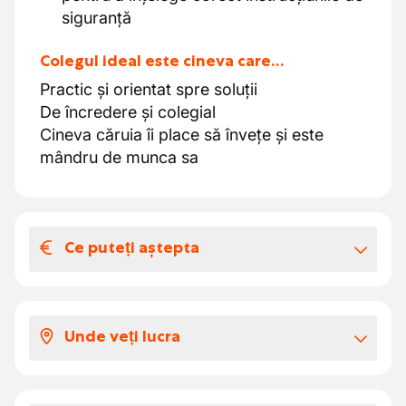
siguranță
Colegul ideal este cineva care…
Practic și orientat spre soluții
De încredere și colegial
Cineva căruia îi place să învețe și este
mândru de munca sa
Ce puteți aștepta
Salariul și beneficiile extra-legale
La ce te poți aștepta?
Unde veți lucra
Un
job stabil
într-o companie în creștere
și respectată în sectorul fundațiilor și
Lucrezi în principal în
atelierul/workshop-ul
betonului