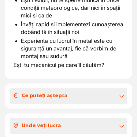
Ești flexibil, nu te sperie munca în orice
condiții meteorologice, dar nici în spații
mici și calde
Învăți rapid și implementezi cunoașterea
dobândită în situații noi
Experiența cu lucrul în metal este cu
siguranță un avantaj, fie că vorbim de
montaj sau sudură
Ești tu mecanicul pe care îl căutăm?
Ce puteți aștepta
Salariul și beneficiile extra-legale
Vrei să ai ocazia să înveți această meserie și
Unde veți lucra
să te dezvolți într-o companie cunoscută
pentru atmosfera sa familială și colegii săi de