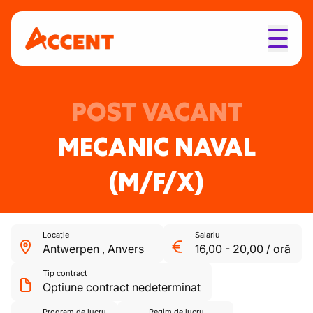
POST VACANT
MECANIC NAVAL
(M/F/X)
Locație
Salariu
Antwerpen
,
Anvers
16,00
-
20,00
/
oră
Tip contract
Optiune contract nedeterminat
Program de lucru
Regim de lucru