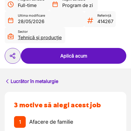
Full-time
Program de zi
Ultima modificare
Referință
28/05/2026
414267
Sector
Tehnică și producție
Aplică acum
Lucrător în metalurgie
3 motive să alegi acest job
Afacere de familie
1