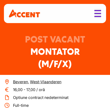
POST VACANT
MONTATOR
(M/F/X)
Beveren
,
West-Vlaanderen
16,00
-
17,00
/
oră
Optiune contract nedeterminat
Full-time