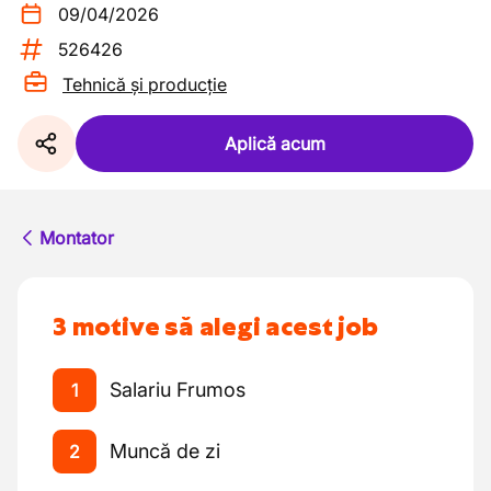
09/04/2026
526426
Tehnică și producție
Aplică acum
Montator
3 motive să alegi acest job
Salariu Frumos
1
Muncă de zi
2