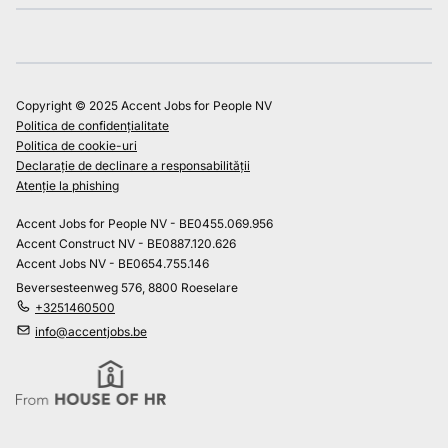
Copyright © 2025 Accent Jobs for People NV
Politica de confidențialitate
Politica de cookie-uri
Declarație de declinare a responsabilității
Atenție la phishing
Accent Jobs for People NV - BE0455.069.956
Accent Construct NV - BE0887.120.626
Accent Jobs NV - BE0654.755.146
Beversesteenweg 576, 8800 Roeselare
+3251460500
info@accentjobs.be