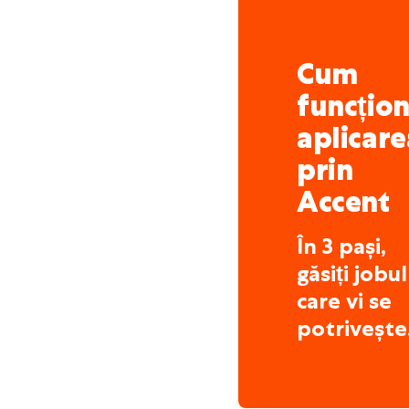
Cum
funcțio
aplicare
prin
Accent
În 3 pași,
găsiți jobul
care vi se
potrivește