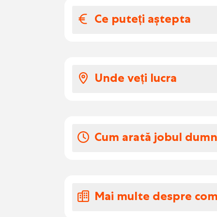
Ce puteți aștepta
Salariul și benefic
Așa arată pachetul tău:
Unde veți lucra
În funcție de experiența
oră.
La deplasare.
Ai dreptul la 100 € în
Zilele de concedi
Cum arată jobul dum
Concediu colectiv
Instalezi și montezi buc
proiectului, cu accent p
Mai multe despre co
Plasarea și montarea b
interioare conform plan