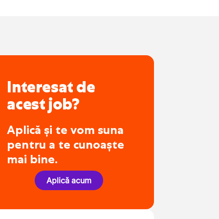
Interesat de
acest job?
Aplică și te vom suna
pentru a te cunoaște
mai bine.
Aplică acum