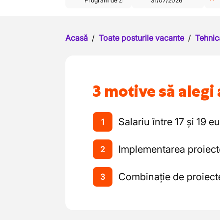
Program de zi
31/07/2026
Acasă
/
Toate posturile vacante
/
Tehnic
3 motive să alegi 
Salariu între 17 și 19 e
1
Implementarea proiectel
2
Combinație de proiecte
3