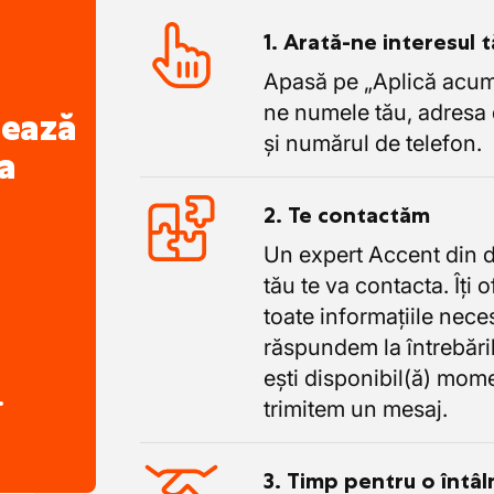
1. Arată-ne interesul 
Apasă pe „Aplică acum”
ne numele tău, adresa 
nează
și numărul de telefon.
a
2. Te contactăm
Un expert Accent din 
tău te va contacta. Îți 
toate informațiile nece
răspundem la întrebăril
ești disponibil(ă) mome
.
trimitem un mesaj.
3. Timp pentru o întâl