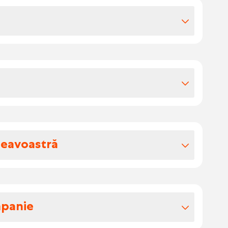
iile extra-legale
 ta, salariul tău este între 17 și 19 euro pe
 ecochecuri.
u
neavoastră
ătării, băi și interioare la locația
e finisaje și detalii.
mpanie
ucătăriilor, băilor și componentelor
ului și acordului cu clientul.