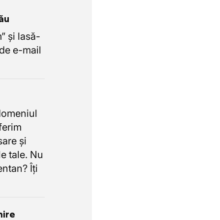
tău
 și lasă-
de e-mail
domeniul
oferim
sare și
e tale. Nu
ntan? Îți
nire