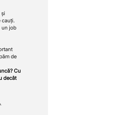
 și
 cauți.
 un job
ortant
upăm de
muncă? Cu
u decât
a.