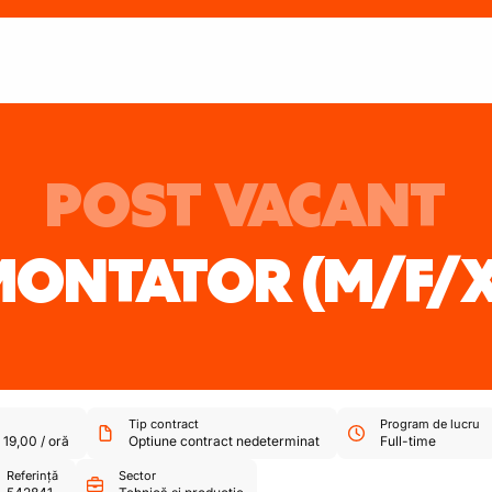
POST VACANT
MONTATOR
(M/F/
Tip contract
Program de lucru
-
19,00
/
oră
Optiune contract nedeterminat
Full-time
Referință
Sector