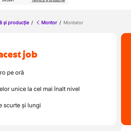
542841
Tehnică și producție
ă și producție
/
Montor
/
Montator
acest job
uro pe oră
or unice la cel mai înalt nivel
 scurte și lungi