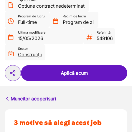
Tip contract
Optiune contract nedeterminat
Program de lucru
Regim de lucru
Full-time
Program de zi
Ultima modificare
Referință
15/05/2026
549106
Sector
Construcții
Aplică acum
Muncitor acoperisuri
3 motive să alegi acest job