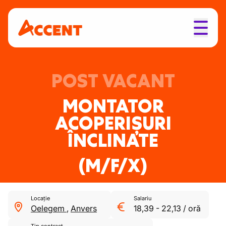
POST VACANT
MONTATOR
ACOPERIȘURI
ÎNCLINATE
(M/F/X)
Locație
Salariu
Oelegem
,
Anvers
18,39
-
22,13
/
oră