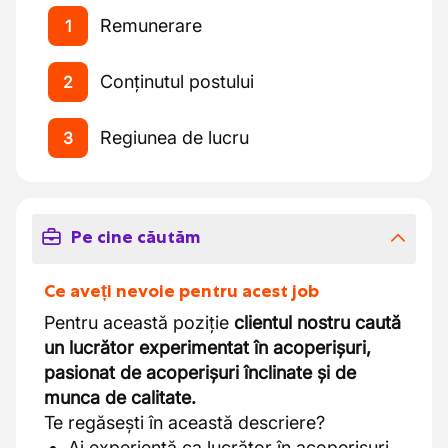
Remunerare
1
Conținutul postului
2
Regiunea de lucru
3
Pe cine căutăm
Ce aveți nevoie pentru acest job
Pentru această poziție
clientul nostru caută
un lucrător experimentat în acoperișuri,
pasionat de acoperișuri înclinate și de
munca de calitate.
Te regăsești în această descriere?
Ai experiență ca lucrător în acoperișuri