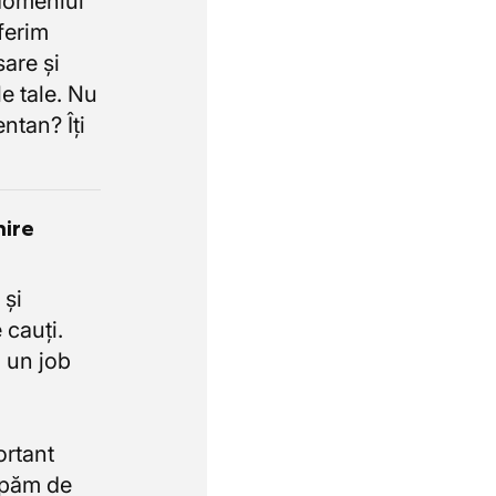
domeniul
oferim
sare și
e tale. Nu
ntan? Îți
nire
 și
 cauți.
 un job
ortant
upăm de