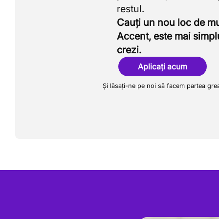
Cauți un nou loc de 
Accent, este mai simpl
crezi.
Aplicați acum
Și lăsați-ne pe noi să facem partea gre