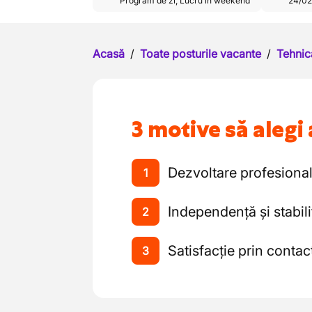
Program de zi
,
Lucru în weekend
24/02
Acasă
/
Toate posturile vacante
/
Tehnic
3 motive să alegi 
Dezvoltare profesiona
1
Independență și stabili
2
Satisfacție prin contact
3