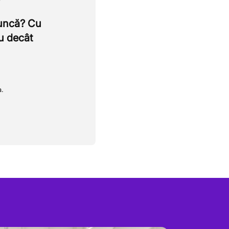
muncă? Cu
u decât
a.