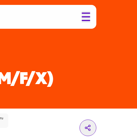
M/F/X)
ru