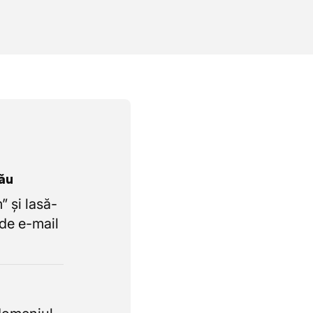
tău
 și lasă-
de e-mail