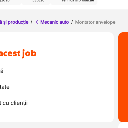
/2026
535826
Tehnică și producție
ă și producție
/
Mecanic auto
/
Montator anvelope
acest job
lă
tate
 cu clienții