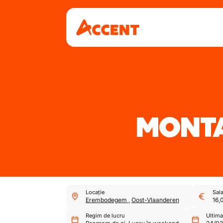
MONTA
Locație
Sala
Erembodegem
,
Oost-Vlaanderen
16,
Regim de lucru
Ultima