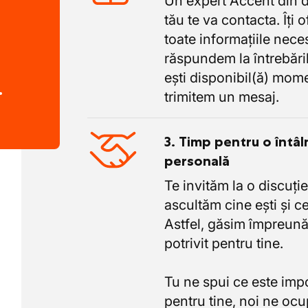
Un expert Accent din 
tău te va contacta. Îți 
toate informațiile nece
răspundem la întrebăril
ești disponibil(ă) mome
.
trimitem un mesaj.
3. Timp pentru o întâl
personală
Te invităm la o discuție
ascultăm cine ești și ce
Astfel, găsim împreună
potrivit pentru tine.
Tu ne spui ce este imp
pentru tine, noi ne oc