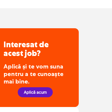
Interesat de
acest job?
Aplică și te vom suna
pentru a te cunoaște
mai bine.
Aplică acum