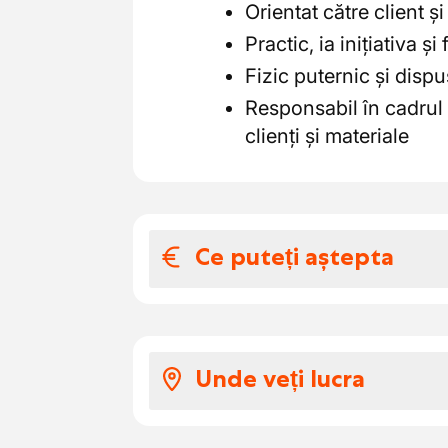
Orientat către client și
Practic, ia inițiativa ș
Fizic puternic și dis
Responsabil în cadrul 
clienți și materiale
Ce puteți aștepta
Salariul și benefic
Funcție cu normă între
Unde veți lucra
Salariu conform pieței,
competențe
Funcția este ocupată la un