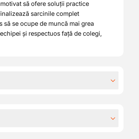
 motivat să ofere soluții practice
i finalizează sarcinile complet
pus să se ocupe de muncă mai grea
echipei și respectuos față de colegi,
iile extra-legale
agă cu ore fixe de lucru
 ajustat în funcție de experiență și
a dintre filialele clientului nostru din