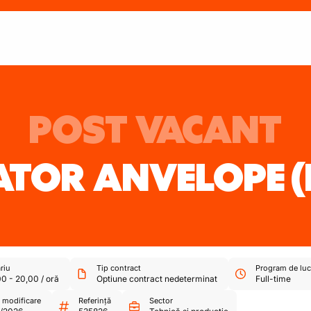
POST VACANT
TOR ANVELOPE
(
riu
Tip contract
Program de luc
00
-
20,00
/
oră
Optiune contract nedeterminat
Full-time
 modificare
Referință
Sector