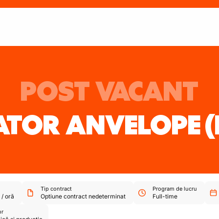
POST VACANT
TOR ANVELOPE
(
Tip contract
Program de lucru
/
oră
Optiune contract nedeterminat
Full-time
or