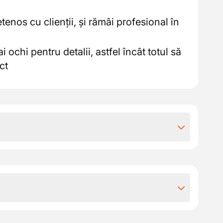
tenos cu clienții, și rămâi profesional în
i ochi pentru detalii, astfel încât totul să
ct
iile extra-legale
e € 17.00/ oră până la € 18.00/ oră
re de € 125.00/ anual
itate
o echipă prietenoasă, unde faci parte din