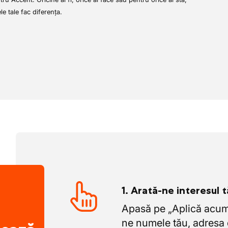
a în siguranță pe drum.
ele tale fac diferența.
1. Arată-ne interesul 
Apasă pe „Aplică acum”
ne numele tău, adresa 