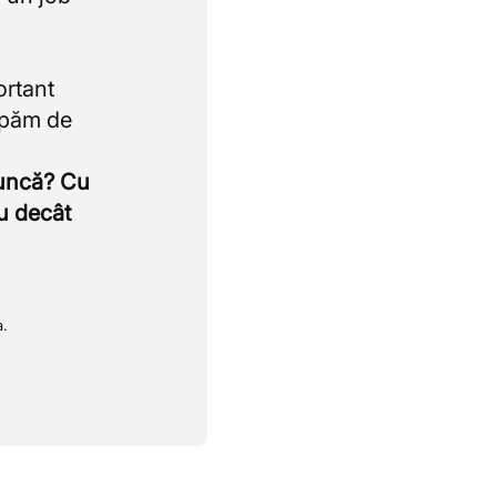
ortant
upăm de
muncă? Cu
u decât
a.