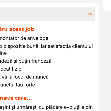
tru acest job
 montator de anvelope
o dispoziție bună, iar satisfacția clientului
tine
ndeză și puțin franceză
vocat fizic
tivă la locul de muncă
punctul tău forte
cineva care…
șini și urmărești cu plăcere evoluțiile din