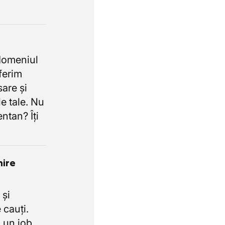
domeniul
oferim
sare și
e tale. Nu
ntan? Îți
nire
 și
 cauți.
 un job