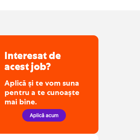
Interesat de
acest job?
Aplică și te vom suna
pentru a te cunoaște
mai bine.
Aplică acum