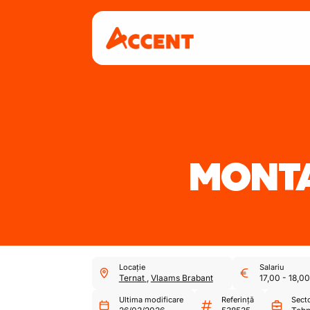
MONTA
Locație
Salariu
Ternat
,
Vlaams Brabant
17,00
-
18,00
Ultima modificare
Referință
Sect