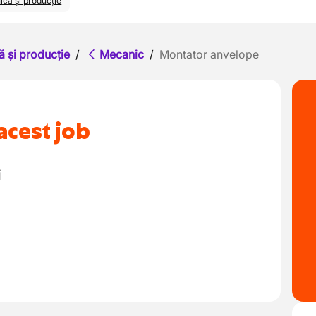
ică și producție
ă și producție
/
Mecanic
/
Montator anvelope
acest job
i