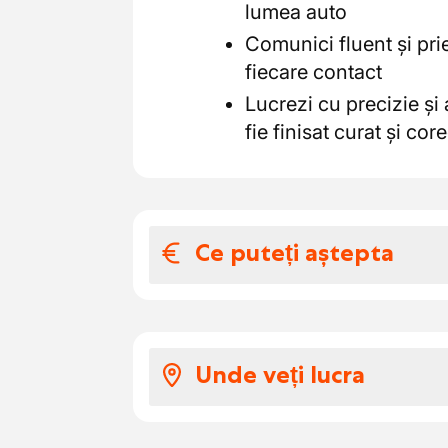
lumea auto
Comunici fluent și prie
fiecare contact
Lucrezi cu precizie și a
fie finisat curat și core
Ce puteți aștepta
Salariul și benefic
Începi cu un salariu d
Unde veți lucra
Vouchere eco în valoa
Indemnizație de mobil
Lucrezi într-un garaj cu 