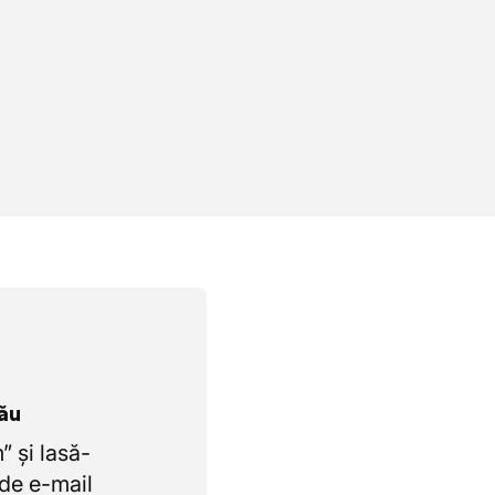
tău
 și lasă-
de e-mail