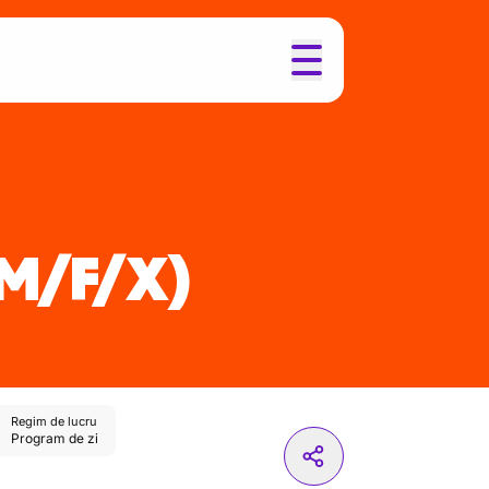
M/F/X)
Regim de lucru
Program de zi