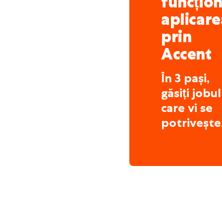
funcțio
aplicare
prin
Accent
În 3 pași,
găsiți jobul
care vi se
potrivește