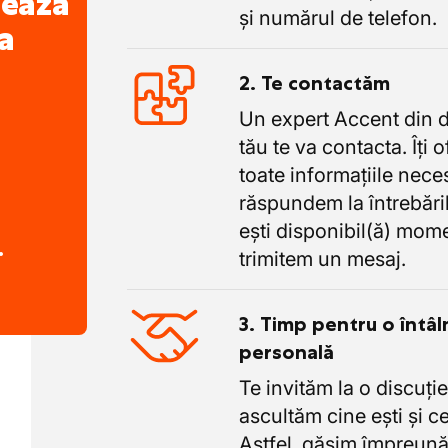
nează
și numărul de telefon.
a
2. Te contactăm
Un expert Accent din 
tău te va contacta. Îți 
toate informațiile nece
răspundem la întrebăril
ești disponibil(ă) mome
.
trimitem un mesaj.
3. Timp pentru o întâl
personală
Te invităm la o discuție
ascultăm cine ești și ce
Astfel, găsim împreună