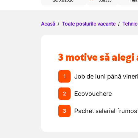
26/03/2026
538535
Tehn
Acasă
/
Toate posturile vacante
/
Tehnic
3 motive să alegi 
Job de luni până viner
1
Ecovouchere
2
Pachet salarial frumos
3