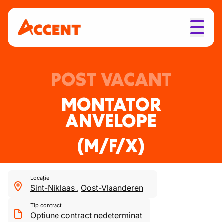
POST VACANT
MONTATOR
ANVELOPE
(M/F/X)
Locație
Sint-Niklaas
,
Oost-Vlaanderen
Tip contract
Optiune contract nedeterminat