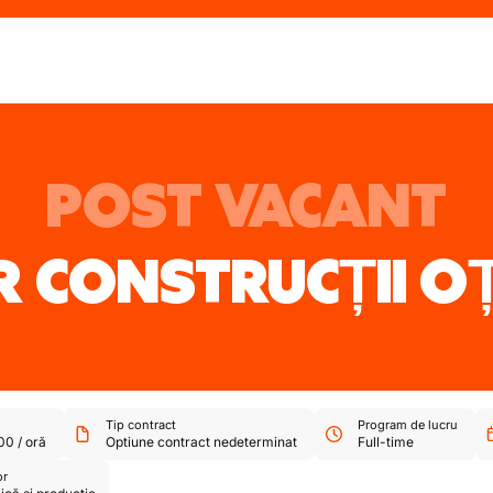
POST VACANT
 CONSTRUCȚII O
Tip contract
Program de lucru
00
/
oră
Optiune contract nedeterminat
Full-time
or