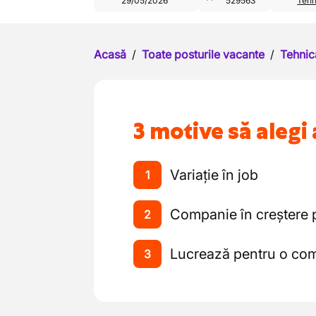
29/05/2026
529563
Tehn
Acasă
/
Toate posturile vacante
/
Tehnic
3 motive să alegi 
Variație în job
1
Companie în creștere 
2
Lucrează pentru o co
3