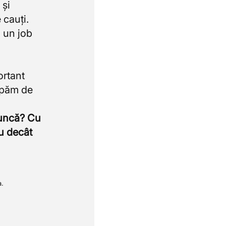
 și
 cauți.
 un job
ortant
upăm de
muncă? Cu
u decât
a.