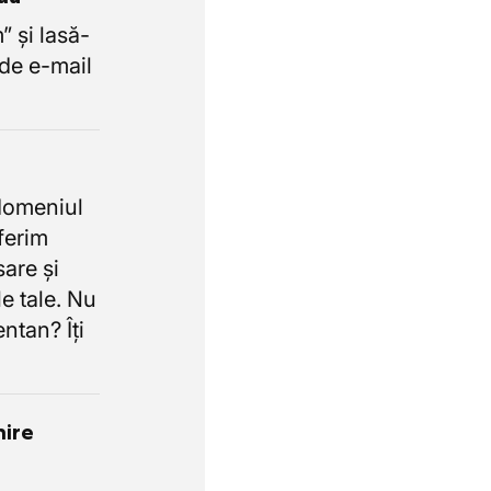
 și lasă-
de e-mail
domeniul
oferim
sare și
e tale. Nu
ntan? Îți
nire