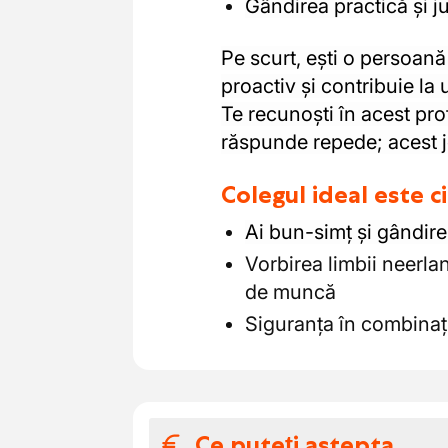
Gândirea practică și 
Pe scurt, ești o persoană
proactiv și contribuie la 
Te recunoști în acest prof
răspunde repede; acest jo
Colegul ideal este 
Ai bun-simț și gândire
Vorbirea limbii neerl
de muncă
Siguranța în combinați
Ce puteți aștepta