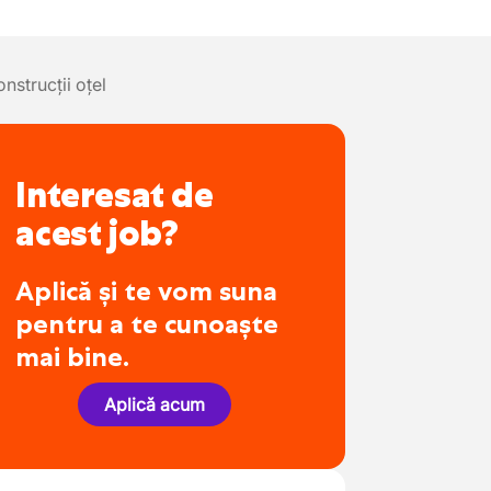
nstrucții oțel
Interesat de
acest job?
Aplică și te vom suna
pentru a te cunoaște
mai bine.
Aplică acum