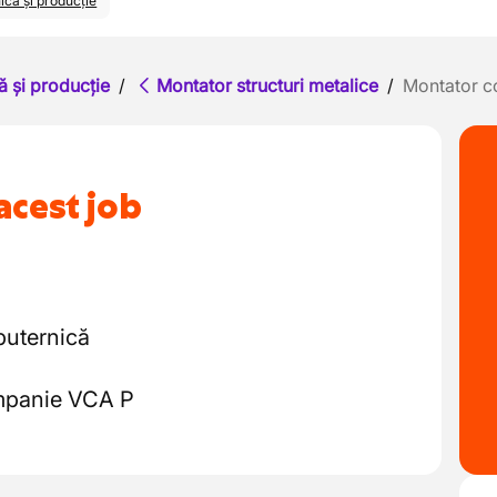
ică și producție
ă și producție
/
Montator structuri metalice
/
Montator co
acest job
puternică
mpanie VCA P