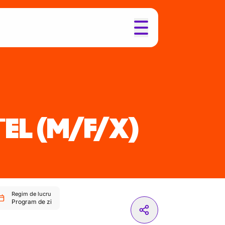
ȚEL
(M/F/X)
Regim de lucru
Program de zi