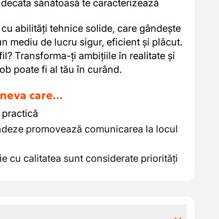
judecata sănătoasă te caracterizează
 cu abilități tehnice solide, care gândește
un mediu de lucru sigur, eficient și plăcut.
il? Transforma-ți ambițiile în realitate și
b poate fi al tău în curând.
cineva care…
 practică
andeze promovează comunicarea la locul
e cu calitatea sunt considerate priorități