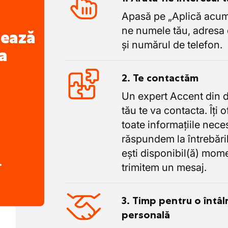
 decurs de o săptămână cu privire la o
Apasă pe „Aplică acum”
 legate de săptămâna de lucru de 40 de ore
u săptămână de probă.
ne numele tău, adresa 
nează
zile compensatorii în cazul orelor
și numărul de telefon.
a
 perioada concediului de construcții din
2. Te contactăm
bătorilor de sfârșit de an
Un expert Accent din 
tău te va contacta. Îți 
toate informațiile nece
răspundem la întrebăril
ești disponibil(ă) mome
.
trimitem un mesaj.
3. Timp pentru o întâl
personală