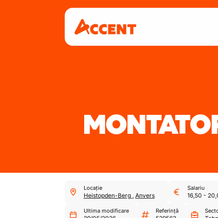
MONTATOR
Locație
Salariu
Heistopden-Berg
,
Anvers
16,50
-
20,
Ultima modificare
Referință
Sect