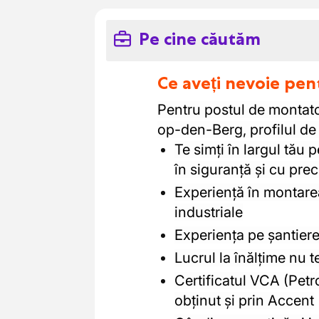
Pe cine căutăm
Ce aveți nevoie pen
Pentru postul de montato
op-den-Berg, profilul de m
Te simți în largul tău p
în siguranță și cu prec
Experiență în montarea 
industriale
Experiența pe șantiere
Lucrul la înălțime nu t
Certificatul VCA (Petro
obținut și prin Accent