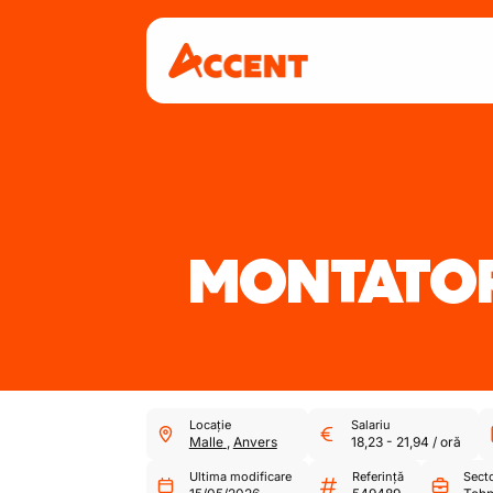
MONTATOR
Locație
Salariu
Malle
,
Anvers
18,23
-
21,94
/
oră
Ultima modificare
Referință
Sect