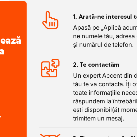
fecționare pentru a-ți consolida
avea o discuție cu HR, iar apoi vei avea
1. Arată-ne interesul 
e.
lui cum este cu adevărat jobul. Îți vei
Apasă pe „Aplică acum”
sibili. Profită de această șansă și
ne numele tău, adresa 
oi ziua de mâine!
nează
și numărul de telefon.
a
2. Te contactăm
Un expert Accent din 
tău te va contacta. Îți 
toate informațiile nece
răspundem la întrebăril
ești disponibil(ă) mome
.
trimitem un mesaj.