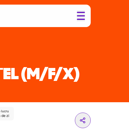
ȚEL
(M/F/X)
 lucru
 de zi