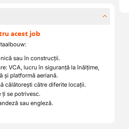
tru acest job
Staalbouw:
nică sau în construcții.
re: VCA, lucru în siguranță la înălțime,
 și platformă aeriană.
 călătorești către diferite locații.
 ți se potrivesc.
landeză sau engleză.