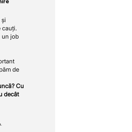
nire
 și
 cauți.
 un job
ortant
upăm de
muncă? Cu
u decât
a.