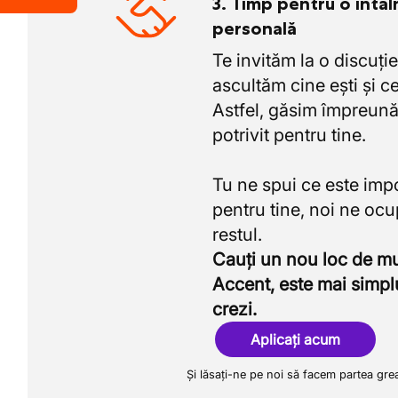
3. Timp pentru o întâl
personală
Te invităm la o discuție
ascultăm cine ești și ce
Astfel, găsim împreună
potrivit pentru tine.
Tu ne spui ce este imp
pentru tine, noi ne oc
Cauți un nou loc de 
Accent, este mai simpl
crezi.
Aplicați acum
Și lăsați-ne pe noi să facem partea gre