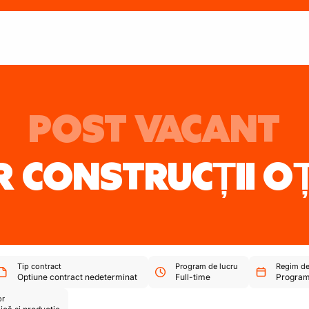
POST VACANT
 CONSTRUCȚII O
Tip contract
Program de lucru
Regim de
Optiune contract nedeterminat
Full-time
Program
or