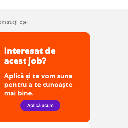
nstrucții oțel
Interesat de
acest job?
Aplică și te vom suna
pentru a te cunoaște
mai bine.
Aplică acum