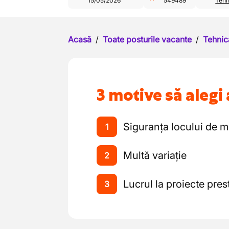
15/05/2026
549489
Tehn
Acasă
/
Toate posturile vacante
/
Tehnic
3 motive să alegi 
Siguranța locului de 
1
Multă variație
2
Lucrul la proiecte pres
3