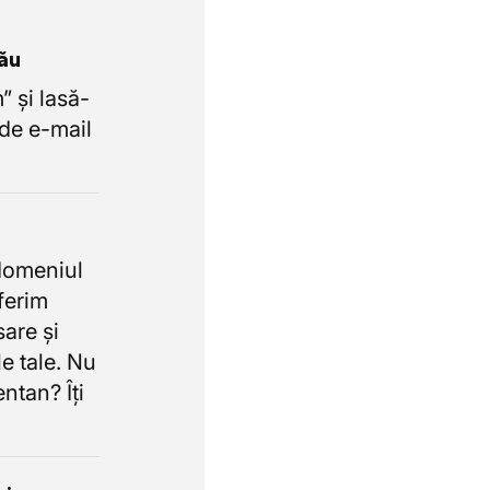
tău
 și lasă-
de e-mail
domeniul
oferim
sare și
e tale. Nu
ntan? Îți