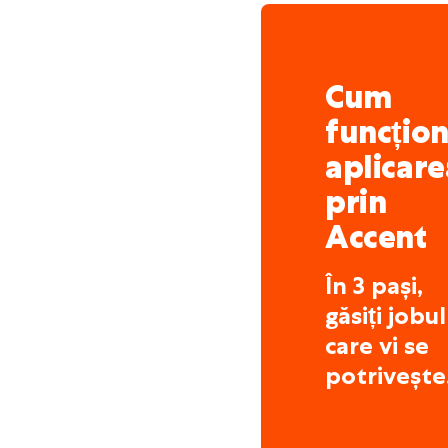
Formări și cursuri de per
Aplicare? Prima dată vei 
cunoștințele profesional
șansa să vezi la fața locu
Cum
întâlni imediat colegii po
construiește alături de n
funcțio
aplicare
prin
Accent
În 3 pași,
găsiți jobul
care vi se
potrivește