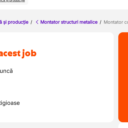
ică și producție
ă și producție
/
Montator structuri metalice
/
Montator co
acest job
muncă
tigioase