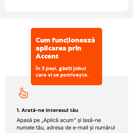
Vacanța de Crăciun:
între Crăciun și
Revelion ai, de asemenea, 2 săptămâni
de concediu.
Avantaje suplimentare atractive
Cum funcționează
Formare internă personalizată, inclusiv
aplicarea prin
obținerea certificărilor VCA, Nacelă și Lift
Accent
foarfecă.
În 3 pași, găsiți jobul
care vi se potrivește.
1. Arată-ne interesul tău
Apasă pe „Aplică acum” și lasă-ne
numele tău, adresa de e-mail și numărul