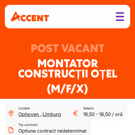
POST VACANT
MONTATOR
CONSTRUCȚII OȚEL
(M/F/X)
Locație
Salariu
Ophoven
,
Limburg
16,50
-
18,50
/
oră
Tip contract
Optiune contract nedeterminat