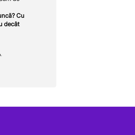
muncă? Cu
u decât
a.