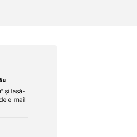
tău
 și lasă-
de e-mail