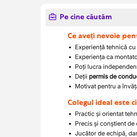
Pe cine căutăm
Ce aveți nevoie pen
Experiență tehnică cu 
Experiența ca montato
Poți lucra independent 
Deții
permis de condu
Motivat pentru a învăț
Colegul ideal este 
Practic și orientat teh
Precis și conștient de 
Jucător de echipă, dar