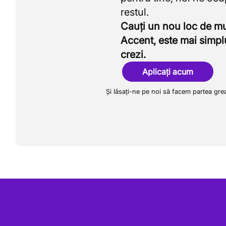
Cauți un nou loc de 
Accent, este mai simpl
crezi.
Aplicați acum
Și lăsați-ne pe noi să facem partea gre