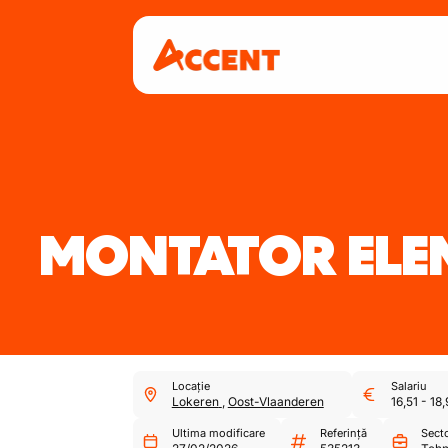
MONTATOR ELE
Locație
Salariu
Lokeren
,
Oost-Vlaanderen
16,51
-
18,
Ultima modificare
Referință
Sect