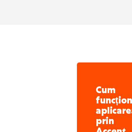
Cum
funcțio
aplicare
prin
Accent