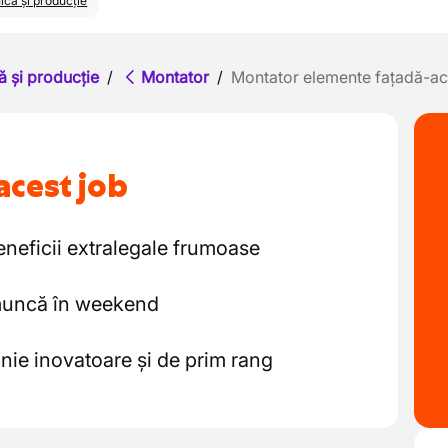
ică și producție
ă și producție
/
Montator
/
Montator elemente fațadă-ac
acest job
eneficii extralegale frumoase
 muncă în weekend
nie inovatoare și de prim rang