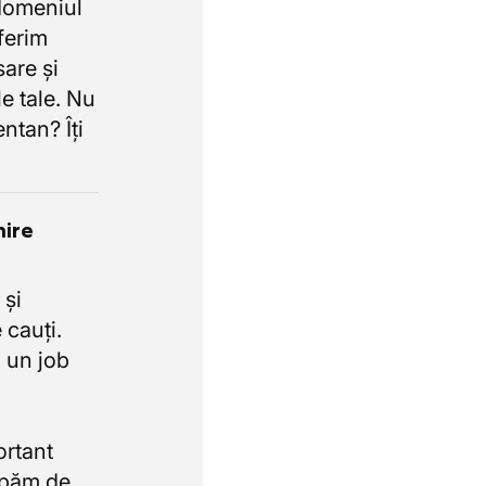
domeniul
oferim
sare și
e tale. Nu
ntan? Îți
nire
 și
 cauți.
 un job
ortant
upăm de