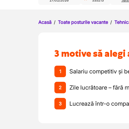
27/02/2026
535213
Tehn
Acasă
/
Toate posturile vacante
/
Tehnic
3 motive să alegi 
Salariu competitiv și b
1
Zile lucrătoare – fără
2
Lucrează într-o compa
3