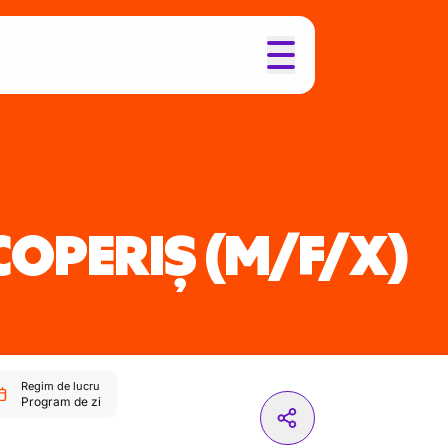
COPERIȘ
(M/F/X)
Regim de lucru
Program de zi