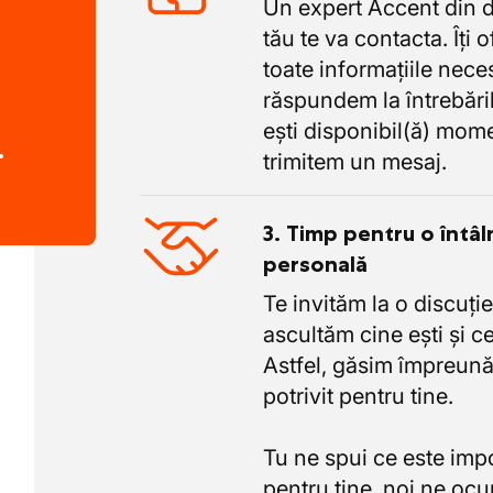
Un expert Accent din 
tău te va contacta. Îți 
toate informațiile nece
răspundem la întrebăril
ești disponibil(ă) mome
.
trimitem un mesaj.
3. Timp pentru o întâl
personală
Te invităm la o discuție
ascultăm cine ești și ce
Astfel, găsim împreună
potrivit pentru tine.
Tu ne spui ce este imp
pentru tine, noi ne oc