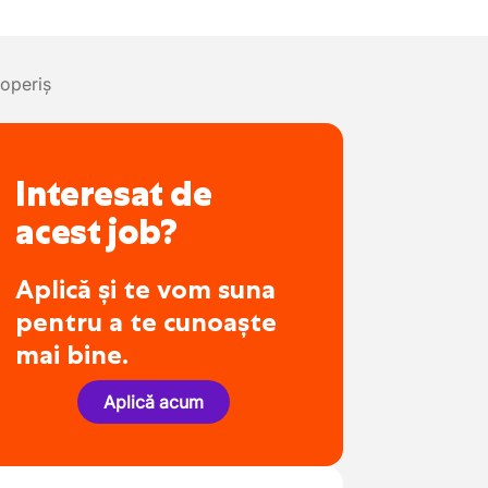
operiș
Interesat de
acest job?
Aplică și te vom suna
pentru a te cunoaște
mai bine.
Aplică acum