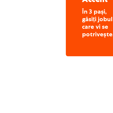
În 3 pași,
găsiți jobul
care vi se
potrivește