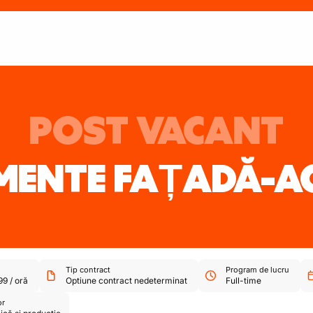
POST VACANT
MENTE FAȚADĂ-A
Tip contract
Program de lucru
99
/
oră
Optiune contract nedeterminat
Full-time
or