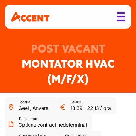
POST VACANT
MONTATOR HVAC
(M/F/X)
Locație
Salariu
Geel
,
Anvers
18,39
-
22,13
/
oră
Tip contract
Optiune contract nedeterminat
Program de lucru
Regim de lucru