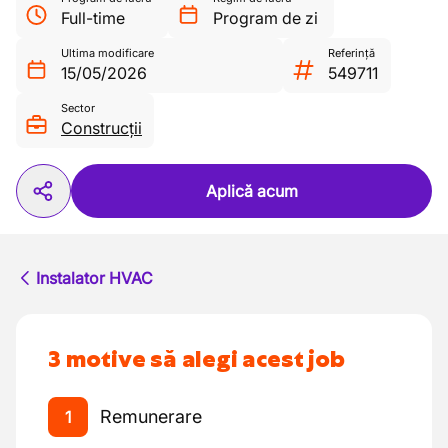
Full-time
Program de zi
Ultima modificare
Referință
15/05/2026
549711
Sector
Construcții
Aplică acum
Instalator HVAC
3 motive să alegi acest job
Remunerare
1