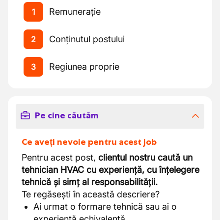
Remunerație
1
Conținutul postului
2
Regiunea proprie
3
Pe cine căutăm
Ce aveți nevoie pentru acest job
Pentru acest post,
clientul nostru caută un
tehnician HVAC cu experiență, cu înțelegere
tehnică și simț al responsabilității.
Te regăsești în această descriere?
Ai urmat o formare tehnică sau ai o
experiență echivalentă