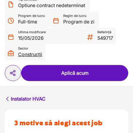
Optiune contract nedeterminat
Program de lucru
Regim de lucru
Full-time
Program de zi
Ultima modificare
Referință
15/05/2026
549717
Sector
Construcții
Aplică acum
Instalator HVAC
3 motive să alegi acest job