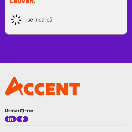
Leuven.
se încarcă
Urmăriți-ne