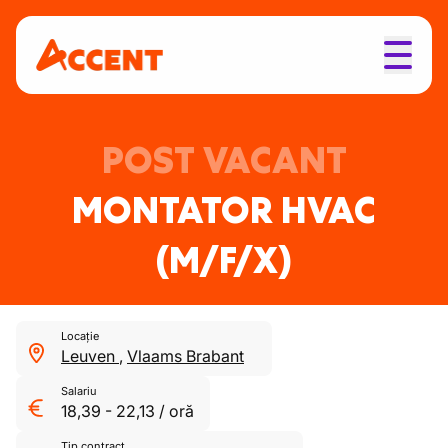
POST VACANT
MONTATOR HVAC
(M/F/X)
Locație
Leuven
,
Vlaams Brabant
Salariu
18,39
-
22,13
/
oră
Tip contract