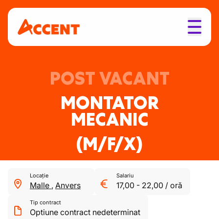
POST VACANT
MONTATOR
MECANIC
(M/F/X)
Locație
Salariu
Malle
,
Anvers
17,00
-
22,00
/
oră
Tip contract
Optiune contract nedeterminat