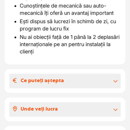
Cunoștințele de mecanică sau auto-
mecanică îți oferă un avantaj important
Ești dispus să lucrezi în schimb de zi, cu
program de lucru fix
Nu ai obiecții față de 1 până la 2 deplasări
internaționale pe an pentru instalații la
clienți
Ce puteți aștepta
Salariul și beneficiile extra-legale
Ce poți să te aștepți? Lucru într-un atelier
Unde veți lucra
modern cu beneficii atractive
Ai șansa unică de a contribui la dezvoltarea
Lucrezi ca mecanic/monteur de mașini pe
unui concept inovator într-un atelier modern,