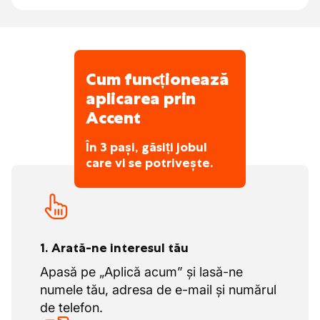
optime
încât, indiferent dacă lucrezi permanent
sau temporar, faci cu adevărat parte din
În plus, oferă soluții avansate de
echipă!
automatizare pentru linii complete de
producție a ciocolatei și dezvoltă sisteme
Cum funcționează
Zilele de concediu
personalizate adaptate la nevoile
aplicarea prin
specifice ale fiecărui client.
Accent
20 zile de vacanță legale
În 3 pași, găsiți jobul
care vi se potrivește.
1. Arată-ne interesul tău
Apasă pe „Aplică acum” și lasă-ne
numele tău, adresa de e-mail și numărul
de telefon.