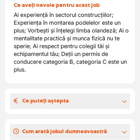
Ce aveți nevoie pentru acest job
Ai experiență în sectorul construcțiilor;
Experiența în montarea podelelor este un
plus; Vorbești și înțelegi limba olandeză; Ai o
mentalitate practică și munca fizică nu te
sperie; Ai respect pentru colegii tăi și
echipamentul tău; Deții un permis de
conducere categoria B, categoria C este un
plus.
Ce puteți aștepta
Salariul și beneficiile extra-legale
Un loc de muncă provocator într-o
Cum arată jobul dumneavoastră
companie în creștere; O opțiune de contract