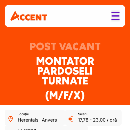
POST VACANT
MONTATOR
PARDOSELI
TURNATE
(M/F/X)
Locație
Salariu
Herentals
,
Anvers
17,78
-
23,00
/
oră