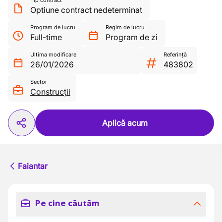
Tip contract
Optiune contract nedeterminat
Program de lucru
Regim de lucru
Full-time
Program de zi
Ultima modificare
Referință
26/01/2026
483802
Sector
Construcții
Aplică acum
Faiantar
Pe cine căutăm