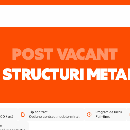
POST VACANT
STRUCTURI METAL
Tip contract
Program de lucru
,00
/
oră
Optiune contract nedeterminat
Full-time
or