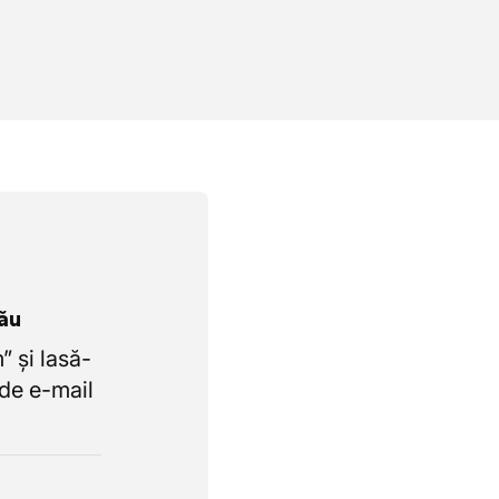
tău
 și lasă-
de e-mail