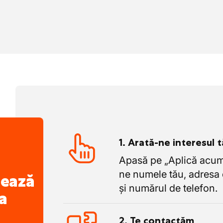
agă cu siguranță a locului de muncă.
e, cu suficiente provocări.
1. Arată-ne interesul 
Apasă pe „Aplică acum”
ne numele tău, adresa 
nează
și numărul de telefon.
a
2. Te contactăm