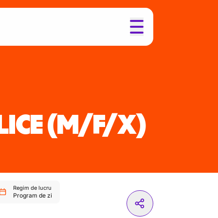
ICE
(M/F/X)
Regim de lucru
Program de zi