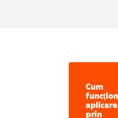
echipă.
Un job cu normă între
Proiecte foarte divers
Cum
funcțio
aplicare
prin