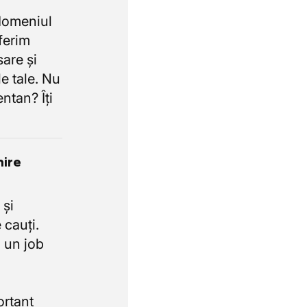
domeniul
oferim
sare și
e tale. Nu
ntan? Îți
nire
 și
 cauți.
 un job
ortant