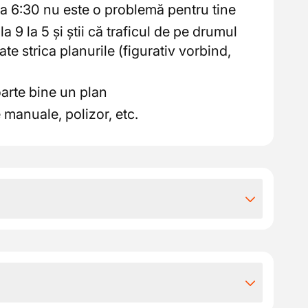
ra 6:30 nu este o problemă pentru tine
a 9 la 5 și știi că traficul de pe drumul
ate strica planurile (figurativ vorbind,
foarte bine un plan
 manuale, polizor, etc.
iile extra-legale
a ta, salariul tău este între 18 și 20 euro