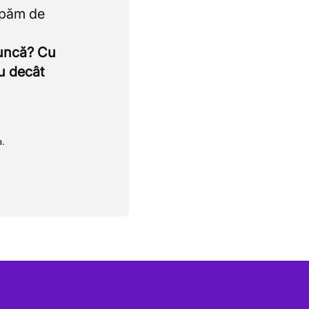
upăm de
muncă? Cu
u decât
a.