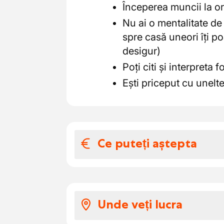
Începerea muncii la o
Nu ai o mentalitate de l
spre casă uneori îți po
desigur)
Poți citi și interpreta 
Ești priceput cu unelte
Ce puteți aștepta
Salariul și benefic
Aceasta te poți aștepta:
Unde veți lucra
În funcție de experienț
pe oră.