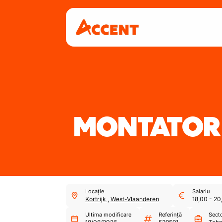
MONTATOR 
Locație
Salariu
Kortrijk
,
West-Vlaanderen
18,00
-
20
Ultima modificare
Referință
Sect