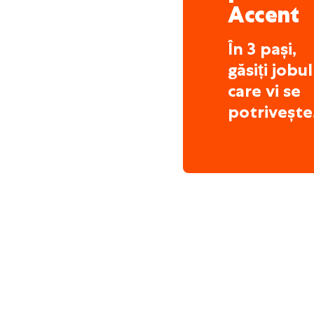
Accent
În 3 pași,
găsiți jobul
care vi se
potrivește