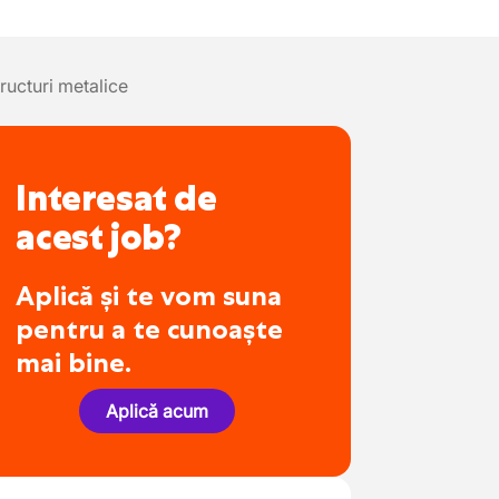
ructuri metalice
Interesat de
acest job?
Aplică și te vom suna
pentru a te cunoaște
mai bine.
Aplică acum