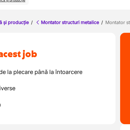
ică și producție
ă și producție
/
Montator structuri metalice
/
Montator st
acest job
 de la plecare până la întoarcere
iverse
ă