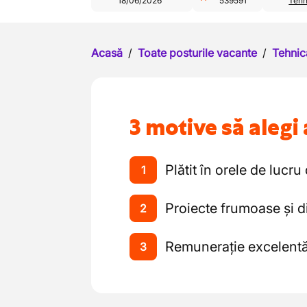
18/06/2026
539591
Tehn
Acasă
/
Toate posturile vacante
/
Tehnic
3 motive să alegi 
Plătit în orele de lucru
1
Proiecte frumoase și d
2
Remunerație excelent
3