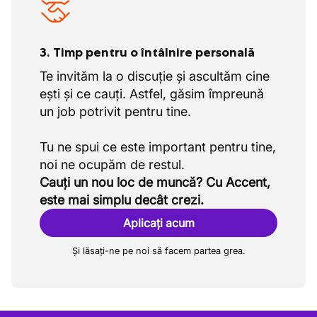
Avantaje suplimentare atractive
Aici sunt câteva avantaje distractive pe care
3. Timp pentru o întâlnire personală
probabil le vei aprecia:
Te invităm la o discuție și ascultăm cine
Muncă variată: lucrezi atât în atelier, cât și
ești și ce cauți. Astfel, găsim împreună
pe diverse șantiere, astfel încât nicio zi nu
un job potrivit pentru tine.
este la fel
Meșteșug unic: contribui la proiecte
Tu ne spui ce este important pentru tine,
personalizate, cum ar fi acoperiri de
terasă, balustrade și porți, ceea ce oferă
Cauți un nou loc de muncă? Cu Accent,
satisfacție
este mai simplu decât crezi.
Echipă mică, sudată: există o cultură
Aplicați acum
transparentă cu linii scurte de comunicare
și multă încredere
Și lăsați-ne pe noi să facem partea grea.
Spațiu pentru inițiativă și creștere:
angajații primesc deseori multe
responsabilități și oportunități de a gândi
și a învăța