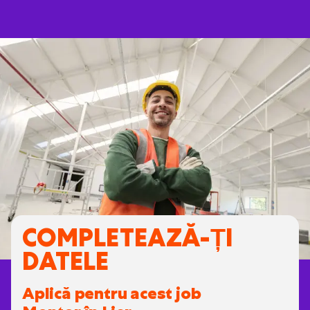
Contact direct cu conducerea: ai adesea
comunicare directă cu patronul și liderii
de proiect
Experiență practică: îți poți aplica zilnic
abilitățile tehnice și le poți dezvolta în
continuare
Rezultate vizibile: îți vezi literalmente
munca în realizarea construcțiilor la clienți
COMPLETEAZĂ-ȚI
DATELE
Aplică pentru acest job