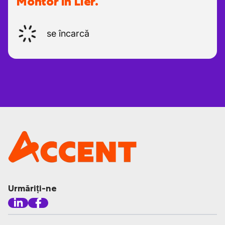
Montor în Lier.
se încarcă
Urmăriți-ne