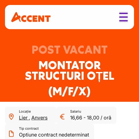
POST VACANT
MONTATOR
STRUCTURI OȚEL
(M/F/X)
Locație
Salariu
Lier
,
Anvers
16,66
-
18,00
/
oră
Tip contract
Optiune contract nedeterminat