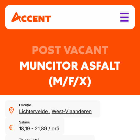
POST VACANT
MUNCITOR ASFALT
(M/F/X)
Locație
Lichtervelde
,
West-Vlaanderen
Salariu
18,19
-
21,89
/
oră
Tip contract