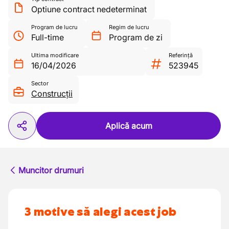
Optiune contract nedeterminat
Program de lucru
Regim de lucru
Full-time
Program de zi
Ultima modificare
Referință
16/04/2026
523945
Sector
Construcții
Aplică acum
Muncitor drumuri
3 motive să alegi acest job