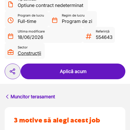
Optiune contract nedeterminat
Program de lucru
Regim de lucru
Full-time
Program de zi
Ultima modificare
Referință
18/06/2026
554643
Sector
Construcții
Aplică acum
Muncitor terasament
3 motive să alegi acest job