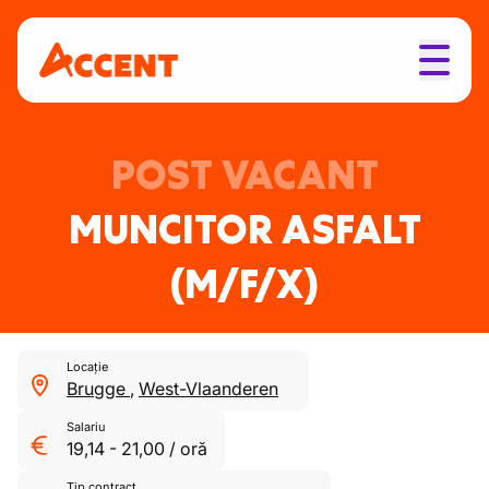
POST VACANT
MUNCITOR ASFALT
(M/F/X)
Locație
Brugge
,
West-Vlaanderen
Salariu
19,14
-
21,00
/
oră
Tip contract