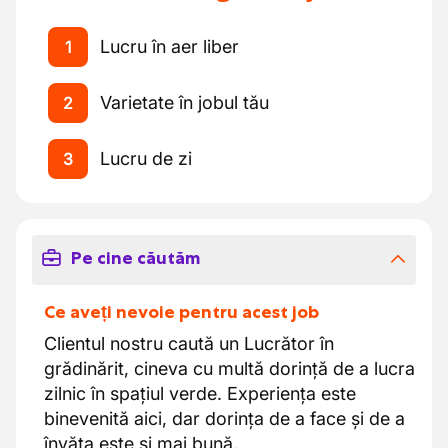
Lucru în aer liber
1
Varietate în jobul tău
2
Lucru de zi
3
Pe cine căutăm
Ce aveți nevoie pentru acest job
Clientul nostru caută un Lucrător în
grădinărit, cineva cu multă dorință de a lucra
zilnic în spațiul verde. Experiența este
binevenită aici, dar dorința de a face și de a
învăța este și mai bună.