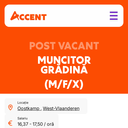
POST VACANT
MUNCITOR
GRĂDINĂ
(M/F/X)
Locație
Oostkamp
,
West-Vlaanderen
Salariu
16,37
-
17,50
/
oră