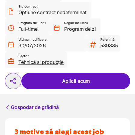
Tip contract
Optiune contract nedeterminat
Program de lucru
Regim de lucru
Full-time
Program de zi
Ultima modificare
Referință
30/07/2026
539885
Sector
Tehnică și producție
Aplică acum
Gospodar de grădină
3 motive să alegi acest job