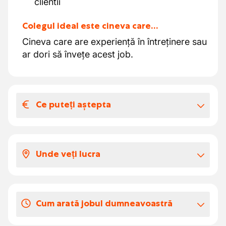
clientii
Colegul ideal este cineva care…
Cineva care are experiență în întreținere sau
ar dori să învețe acest job.
Ce puteți aștepta
Salariul și beneficiile extra-legale
Firma oferă o echipă grozavă și o
Unde veți lucra
atmosferă plăcută
Îmbrăcăminte de serviciu cu o
Veți lucra la fața locului pentru diferiți clienți.
indemnizație de 0,98 centi
Primă de loialitate
Cum arată jobul dumneavoastră
Abonament GSM