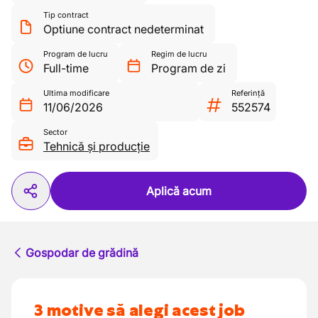
Tip contract
Optiune contract nedeterminat
Program de lucru
Regim de lucru
Full-time
Program de zi
Ultima modificare
Referință
11/06/2026
552574
Sector
Tehnică și producție
Aplică acum
Gospodar de grădină
3 motive să alegi acest job