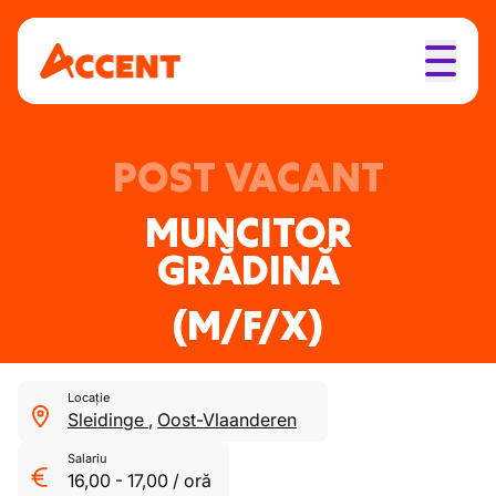
POST VACANT
MUNCITOR
GRĂDINĂ
(M/F/X)
Locație
Sleidinge
,
Oost-Vlaanderen
Salariu
16,00
-
17,00
/
oră