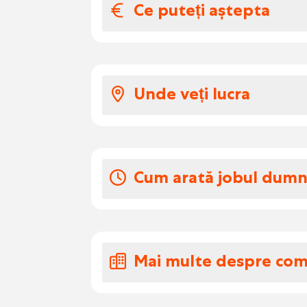
Ce puteți aștepta
Salariul și benefic
Un salariu frumos de €
Unde veți lucra
Un mediu de lucru plă
Formarea are loc în s
Lucrezi într-o organizați
Prime de schimb
sediul central în Ronse. E
Tichete de masă
de vânzare în Regatul Un
Cum arată jobul dum
Zilele de concedi
Montarea și tuftarea 
20 zile de concediu c
de covoare
Mai multe despre co
Detectarea și repararea
mașinii
Verificarea lățimii, lung
Cu mai mult de 630 de an