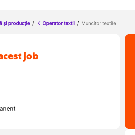
ă și producție
/
Operator textil
/
Muncitor textile
acest job
manent