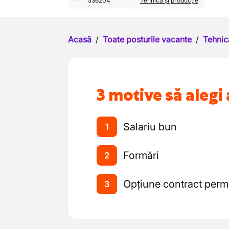
536204
Tehnică și producție
Acasă
/
Toate posturile vacante
/
Tehnic
3 motive să alegi 
Salariu bun
1
Formări
2
Opțiune contract per
3