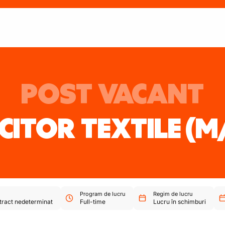
POST VACANT
ITOR TEXTILE
(M
Program de lucru
Regim de lucru
tract nedeterminat
Full-time
Lucru în schimburi