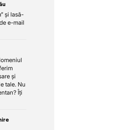
tău
 și lasă-
de e-mail
domeniul
oferim
sare și
e tale. Nu
ntan? Îți
nire