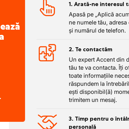
1. Arată-ne interesul 
Apasă pe „Aplică acum”
ne numele tău, adresa 
nează
și numărul de telefon.
a
2. Te contactăm
Un expert Accent din 
tău te va contacta. Îți 
toate informațiile nece
răspundem la întrebăril
ești disponibil(ă) mome
.
trimitem un mesaj.
3. Timp pentru o întâl
personală