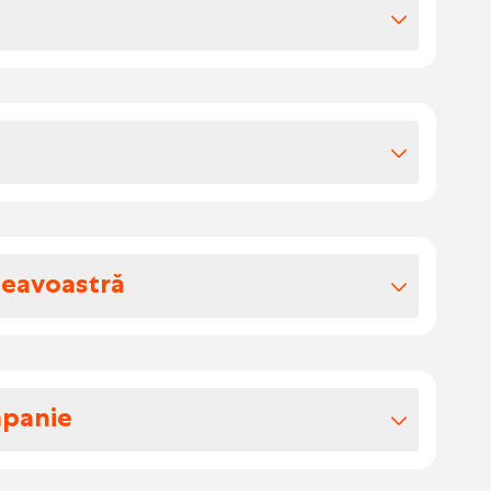
iile extra-legale
 17.00/ oră
cut
chimbul de zi
e cu mai mult de 630 de angajați, cu
xistă producție în Cehia și există birouri
it și Germania.
neavoastră
u
unui nou material de bază pentru producția
onform legii
mpanie
 firelor rupte, a firelor și/sau a defectelor
imii, structurii, culorii și alinierii covorului
gajați, un sediu central în Ronse,