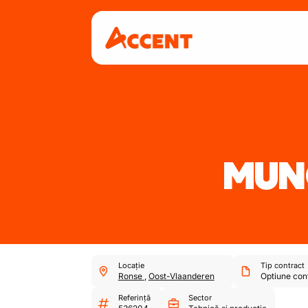
MUNC
Locație
Tip contract
Ronse
,
Oost-Vlaanderen
Optiune con
Referință
Sector