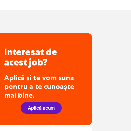
Interesat de
acest job?
Aplică și te vom suna
pentru a te cunoaște
mai bine.
Aplică acum