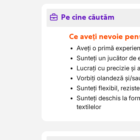
Pe cine căutăm
Ce aveți nevoie pen
Aveți o primă experien
Sunteți un jucător de 
Lucrați cu precizie și 
Vorbiți olandeză și/s
Sunteți flexibil, reziste
Sunteți deschis la form
textilelor