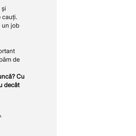
 și
 cauți.
 un job
ortant
upăm de
muncă? Cu
u decât
a.