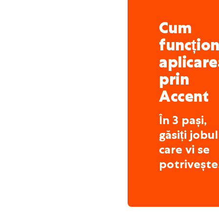
Cum
funcțio
aplicare
prin
Accent
În 3 pași,
găsiți jobul
care vi se
potrivește