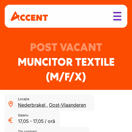
POST VACANT
MUNCITOR TEXTILE
(M/F/X)
Locație
Nederbrakel
,
Oost-Vlaanderen
Salariu
17,05
-
17,05
/
oră
Tip contract