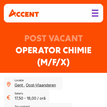
POST VACANT
OPERATOR CHIMIE
(M/F/X)
Locație
Gent
,
Oost-Vlaanderen
Salariu
17,50
-
18,00
/
oră
Tip contract