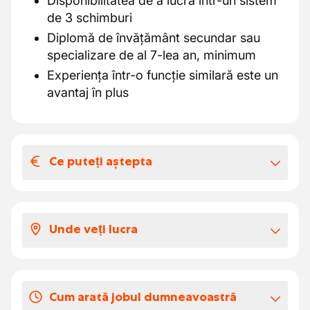
Disponibilitatea de a lucra într-un sistem
de 3 schimburi
Diplomă de învățământ secundar sau
specializare de al 7-lea an, minimum
Experiența într-o funcție similară este un
avantaj în plus
Ce puteți aștepta
Salariul și beneficiile extra-legale
Un mediu de lucru stabil și de succes, cu
Unde veți lucra
perspective de creștere
O echipă diversă de colegi entuziaști
Lucrezi în vibrantul Gent, într-o locație ușor
Parte a unui lider internațional de piață
accesibilă, unde colegialitatea și o atmosferă
Cum arată jobul dumneavoastră
O remunerație atractivă cu beneficii
bună sunt centrale.