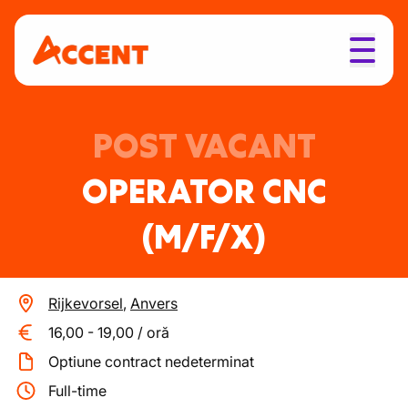
POST VACANT
OPERATOR CNC
(M/F/X)
Rijkevorsel
,
Anvers
16,00
-
19,00
/
oră
Optiune contract nedeterminat
Full-time