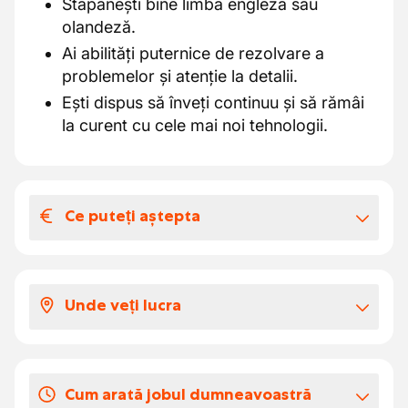
Stăpânești bine limba engleză sau
olandeză.
Ai abilități puternice de rezolvare a
problemelor și atenție la detalii.
Ești dispus să înveți continuu și să rămâi
la curent cu cele mai noi tehnologii.
Ce puteți aștepta
Salariul și beneficiile extra-legale
Ce oferă clientul: -Formare și perfecționare
Unde veți lucra
continuă -Atmosferă plăcută și mediu de
lucru colegial -Ore de zi pentru un echilibru
O afacere de familie prosperă, fondată de
bun între muncă și viață privată -Pachet
doi frați cu o pasiune pentru tehnică.
salarial atractiv cu beneficii extra-legale -
Cum arată jobul dumneavoastră
Datorită colaborării lor strânse, există o
Sarcini și responsabilități variate