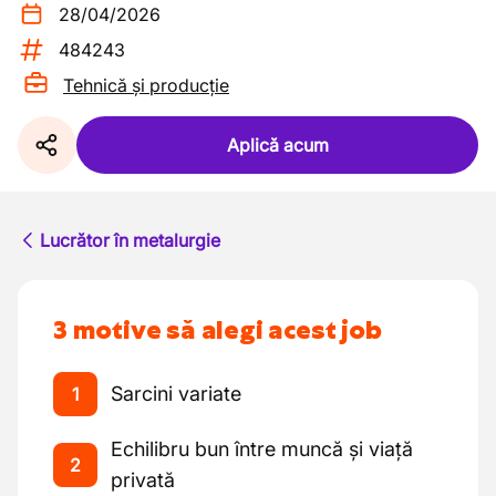
28/04/2026
484243
Tehnică și producție
Aplică acum
Lucrător în metalurgie
3 motive să alegi acest job
Sarcini variate
1
Echilibru bun între muncă și viață
2
privată