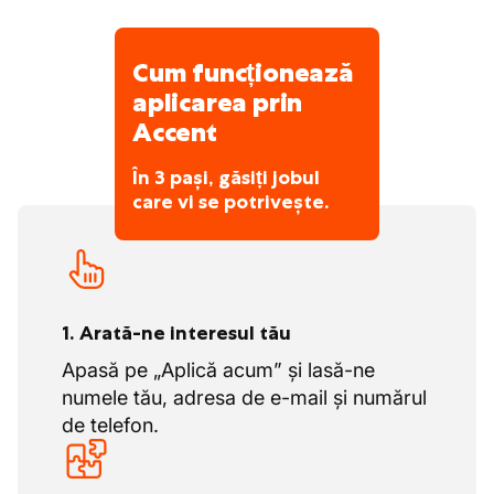
Un loc de muncă cu normă întreagă într-
un program frumos de zi.
Cum funcționează
Lucrezi la realizarea unui produs frumos.
aplicarea prin
Simți ambiția și dorința de a munci în
Accent
întreaga companie. Dinamismul este un
punct forte!
În 3 pași, găsiți jobul
După o perioadă de familiarizare reușită
care vi se potrivește.
cu conținutul muncii și cultura companiei,
primești un contract pe durată
nedeterminată.
Mulți colegi lucrează aici toată cariera lor,
1. Arată-ne interesul tău
ai ocazia să le copiezi succesul.
Apasă pe „Aplică acum” și lasă-ne
numele tău, adresa de e-mail și numărul
de telefon.