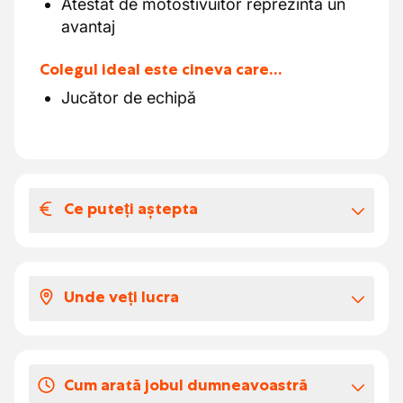
Atestat de motostivuitor reprezintă un
avantaj
Colegul ideal este cineva care…
Jucător de echipă
Ce puteți aștepta
Salariul și beneficiile extra-legale
Primești un pachet salarial excelent conform
Unde veți lucra
grilei de salarizare pentru lemn & tapițerie,
evident negociabil în funcție de
Împreună cu colegii tăi lucrezi în
experiența/educația ta.
departamentul CNC.
Cum arată jobul dumneavoastră
Zilele de concediu