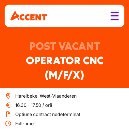
POST VACANT
OPERATOR CNC
(M/F/X)
Harelbeke
,
West-Vlaanderen
16,30
-
17,50
/
oră
Optiune contract nedeterminat
Full-time