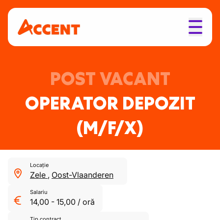
POST VACANT
OPERATOR DEPOZIT
(M/F/X)
Locație
Zele
,
Oost-Vlaanderen
Salariu
14,00
-
15,00
/
oră
Tip contract