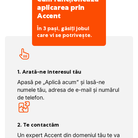
responsabilului de depozit
Soluții în gestionarea stocurilor și Vendor
aplicarea prin
Managed Inventory (VMI)
Urmărirea întreținerii diverse utilaje
Accent
Datorită experienței, expertizei și abordării
Participarea la sarcini variate de
noastre orientate către client, continuăm să
depozitare, precum:
În 3 pași, găsiți jobul
evoluăm împreună cu cele mai noi dezvoltări
reambalarea sticlei, plasticului și
care vi se potrivește.
din sectorul ambalării și logisticii.
cutiilor
tăierea spray-urilor
imprimarea capacelor
1. Arată-ne interesul tău
Apasă pe „Aplică acum” și lasă-ne
numele tău, adresa de e-mail și numărul
de telefon.
2. Te contactăm
Un expert Accent din domeniul tău te va