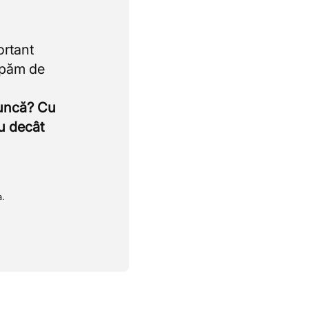
ortant
upăm de
muncă? Cu
u decât
a.