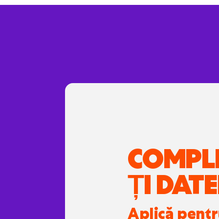
COMPL
ȚI DATE
Aplică pent