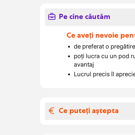
Pe cine căutăm
Ce aveți nevoie pen
de preferat o pregătir
poți lucra cu un pod r
avantaj
Lucrul precis îl apreci
Ce puteți aștepta
Salariul și benefic