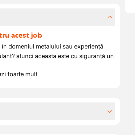
tru acest job
e în domeniul metalului sau experiență
ulant? atunci aceasta este cu siguranță un
ezi foarte mult
iile extra-legale