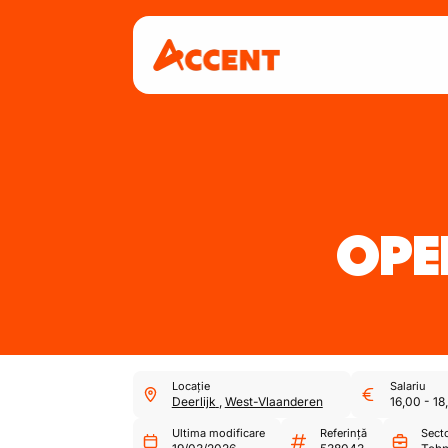
OPE
Locație
Salariu
Deerlijk
,
West-Vlaanderen
16,00
-
18
Ultima modificare
Referință
Sect