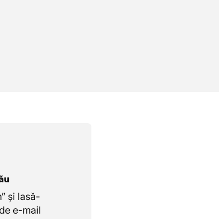
tău
 și lasă-
de e-mail