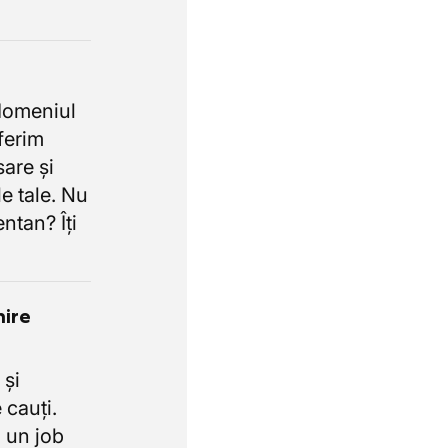
domeniul
oferim
sare și
e tale. Nu
ntan? Îți
nire
 și
 cauți.
 un job