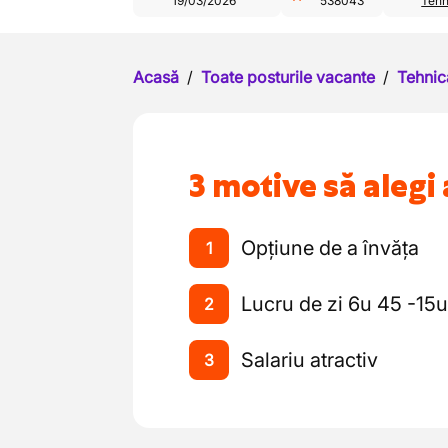
19/03/2026
538043
Tehn
Acasă
/
Toate posturile vacante
/
Tehnic
3 motive să alegi 
Opțiune de a învăța
1
Lucru de zi 6u 45 -15u
2
Salariu atractiv
3