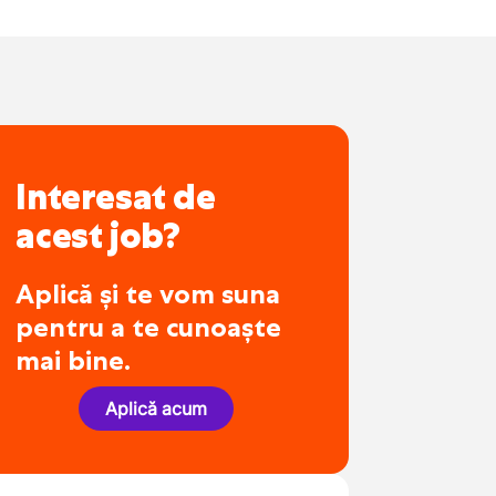
Interesat de
acest job?
Aplică și te vom suna
pentru a te cunoaște
mai bine.
Aplică acum