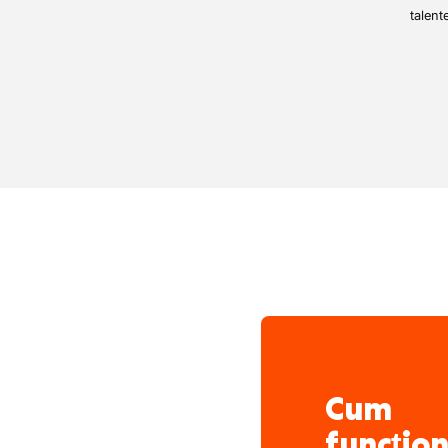
talent
Cum
funcțio