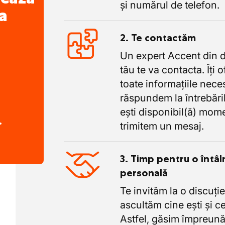
și numărul de telefon.
a
2. Te contactăm
Un expert Accent din 
tău te va contacta. Îți 
toate informațiile nece
răspundem la întrebăril
ești disponibil(ă) mome
.
trimitem un mesaj.
3. Timp pentru o întâl
personală
Te invităm la o discuție
ascultăm cine ești și ce
Astfel, găsim împreună