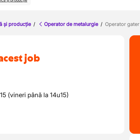
ică și producție
ă și producție
/
Operator de metalurgie
/
Operator gater
acest job
15 (vineri până la 14u15)