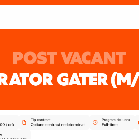
POST VACANT
RATOR GATER
(M/
Tip contract
Program de lucru
,00
/
oră
Optiune contract nedeterminat
Full-time
or